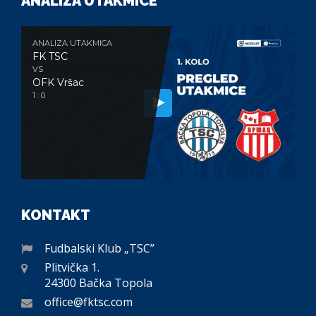
ANALIZA UTAKMICE
ANALIZA UTAKMICA
FK TSC
VS
OFK Vršac
1 : 0
KONTAKT
Fudbalski Klub „TSC”
Plitvička 1.
24300 Bačka Topola
office@fktsc.com