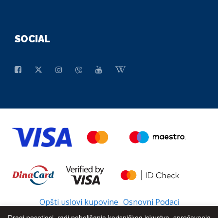
SOCIAL
Opšti uslovi kupovine
Osnovni Podaci
Dragi posetioci, radi poboljšanja korisničkog iskustva, sprečavanja