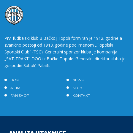
Prvi fudbalski klub u Bačkoj Topoli formiran je 1912. godine a
zvanično postoji od 1913. godine pod imenom „Topolski
Sportski Club" (TSC). Generalni sponzor kluba je kompanija
„SAT-TRAKT” DOO iz Bačke Topole. Generalni direktor kluba je
gospodin Sabolč Palađi.
HOME
NEWS
A TIM
KLUB
FAN SHOP
KONTAKT