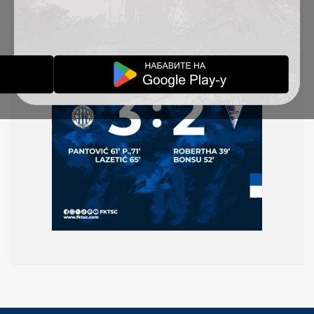
Marko Lazetić i Miloš Pantović (2).