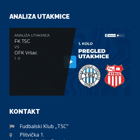
ANALIZA UTAKMICE
ANALIZA UTAKMICA
FK TSC
VS
OFK Vršac
1 : 0
KONTAKT
Fudbalski Klub „TSC”
Plitvička 1.