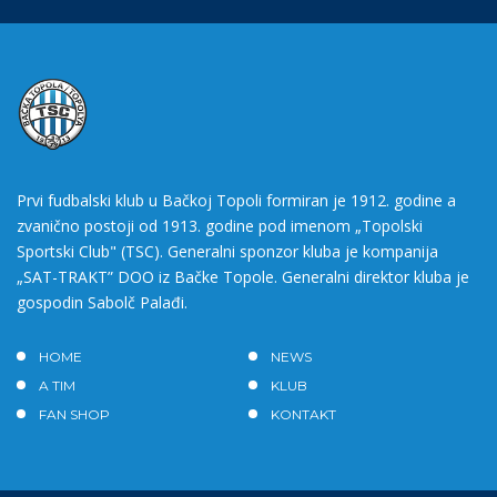
Prvi fudbalski klub u Bačkoj Topoli formiran je 1912. godine a
zvanično postoji od 1913. godine pod imenom „Topolski
Sportski Club" (TSC). Generalni sponzor kluba je kompanija
„SAT-TRAKT” DOO iz Bačke Topole. Generalni direktor kluba je
gospodin Sabolč Palađi.
HOME
NEWS
A TIM
KLUB
FAN SHOP
KONTAKT