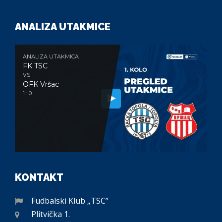
ANALIZA UTAKMICE
ANALIZA UTAKMICA
FK TSC
VS
OFK Vršac
1 : 0
KONTAKT
Fudbalski Klub „TSC”
Plitvička 1.