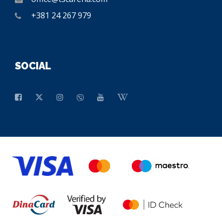
+381 24 267 979
SOCIAL