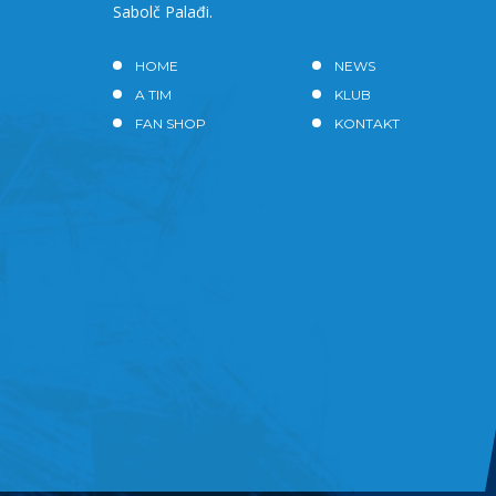
Sabolč Palađi.
HOME
NEWS
A TIM
KLUB
FAN SHOP
KONTAKT