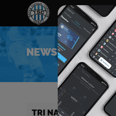
HOME
SPONZORI
N
NEWS
TRI NAŠA IGRAČA S