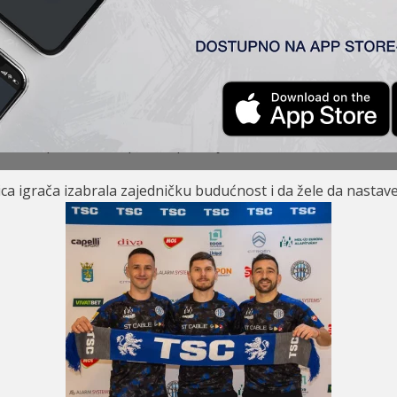
r sa TSC-om. Saša Jovanović, Milan Radin i Stefan Jovanović
česnici uspeha na koje naš klub i naši navijači mogu s pravom
m evropskim nastupima, upečatljivim utakmicama i izuzetn
ica igrača izabrala zajedničku budućnost i da žele da nastav