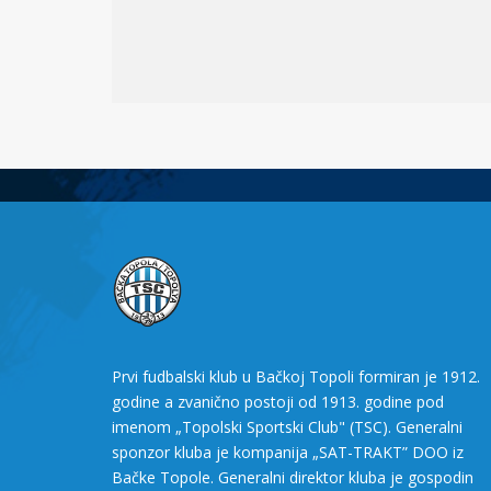
Prvi fudbalski klub u Bačkoj Topoli formiran je 1912.
godine a zvanično postoji od 1913. godine pod
imenom „Topolski Sportski Club" (TSC). Generalni
sponzor kluba je kompanija „SAT-TRAKT” DOO iz
Bačke Topole. Generalni direktor kluba je gospodin