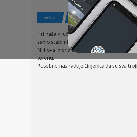
IZVEŠTAJI
07-02-2026
Tri naša ključna igrača su produžila ugovo
samo stabilni stubovi ekipe, već i aktivni u
Njihova imena su povezana sa nezaboravni
terenu.
Posebno nas raduje činjenica da su sva troj