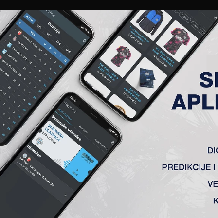
EWS
GALERIJE
A TIM
ČLANSTVO
KARTE
AKREDITACIJE
KLUB
AKADEMIJA
U PRODUŽILA UGOVOR SA TS