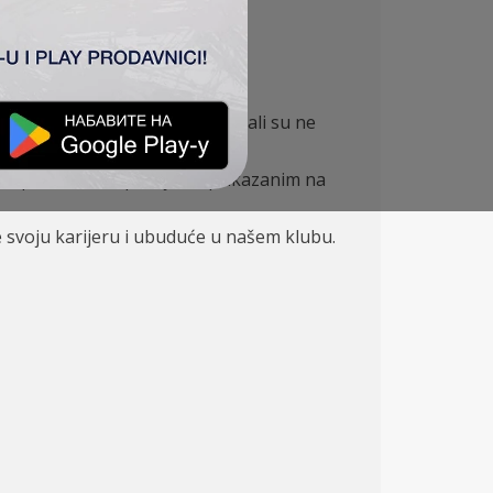
 tokom prethodnih godina postali su ne
 biti ponosni.
im, posvećenim partijama prikazanim na
e svoju karijeru i ubuduće u našem klubu.