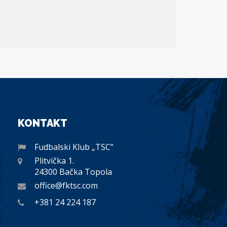
KONTAKT
Fudbalski Klub „TSC”
Plitvička 1.
24300 Bačka Topola
office@fktsc.com
+381 24 224 187