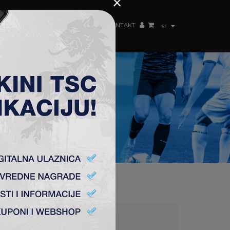
×
ŽENSKI TIM
FAN SHOP
TSC ARENA
KONTAKT
sr
C-OM