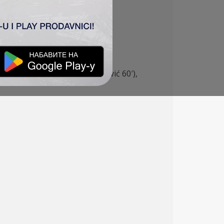
 (Savić 81′), B. Petrović (Tomović 60′),