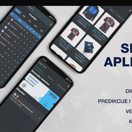
EWS
GALERIJE
A TIM
ČLANSTVO
KARTE
AKREDITACIJE
KLUB
AKADEMIJA
1. KOLO, FK TSC – FK VOJVO