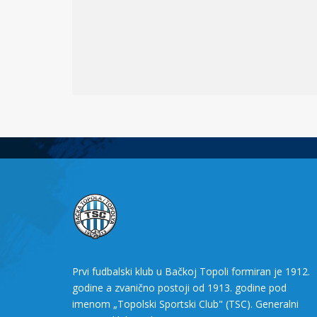
Prvi fudbalski klub u Bačkoj Topoli formiran je 1912.
godine a zvanično postoji od 1913. godine pod
imenom „Topolski Sportski Club" (TSC). Generalni