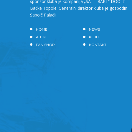
sponzor kluba je kompanija „SAT-TRAKT” DOO iz
Bačke Topole. Generalni direktor kluba je gospodin
Sabolč Palađi.
HOME
NEWS
A TIM
KLUB
FAN SHOP
KONTAKT