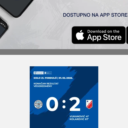
vi Sad) 0:2
 Krstić – Jovičić (Sa. Jovanović 60′), Radin, A. Petrović – Bosić