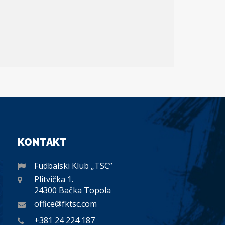
KONTAKT
Fudbalski Klub „TSC”
Plitvička 1.
24300 Bačka Topola
office@fktsc.com
+381 24 224 187