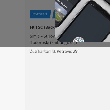
IZVEŠTAJI
02-02-2026
FK TSC (Bačka Topola) – FK Vojvodina (No
Simić – St. Jovanović, Capan (Šatara 78′), Ru,
Todoroski (Embungu 60′)
Žuti karton: B. Petrović 29′