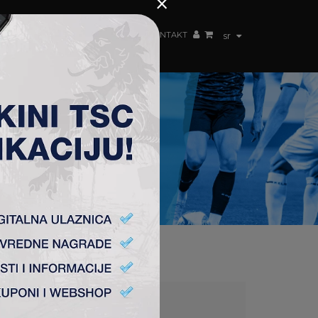
×
ŽENSKI TIM
FAN SHOP
TSC ARENA
KONTAKT
sr
DINA 0:2