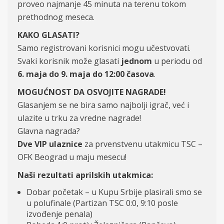
proveo najmanje 45 minuta na terenu tokom
prethodnog meseca.
KAKO GLASATI?
Samo registrovani korisnici mogu učestvovati.
Svaki korisnik može glasati
jednom
u periodu od
6. maja do 9. maja do 12:00 časova
.
MOGUĆNOST DA OSVOJITE NAGRADE!
Glasanjem se ne bira samo najbolji igrač, već i
ulazite u trku za vredne nagrade!
Glavna nagrada?
Dve VIP ulaznice
za prvenstvenu utakmicu TSC –
OFK Beograd u maju mesecu!
Naši rezultati aprilskih utakmica:
Dobar početak – u Kupu Srbije plasirali smo se
u polufinale (Partizan TSC 0:0, 9:10 posle
izvođenje penala)