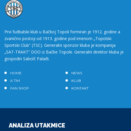
Prvi fudbalski klub u Bačkoj Topoli formiran je 1912. godine a
zvanično postoji od 1913. godine pod imenom „Topolski
Sportski Club" (TSC). Generalni sponzor kluba je kompanija
„SAT-TRAKT” DOO iz Bačke Topole. Generalni direktor kluba je
gospodin Sabolč Palađi.
HOME
NEWS
A TIM
KLUB
FAN SHOP
KONTAKT
ANALIZA UTAKMICE