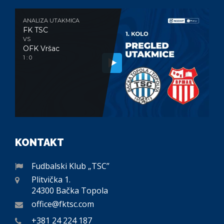
ANALIZA UTAKMICA
FK TSC
VS
OFK Vršac
1 : 0
KONTAKT
Fudbalski Klub „TSC”
Plitvička 1.
24300 Bačka Topola
office@fktsc.com
+381 24 224 187