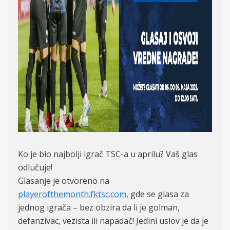
Ko je bio najbolji igrač TSC-a u aprilu? Vaš glas
odlučuje!
Glasanje je otvoreno na
playerofthemonth.fktsc.com
, gde se glasa za
jednog igrača – bez obzira da li je golman,
defanzivac, vezista ili napadač! Jedini uslov je da je