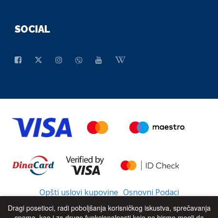
SOCIAL
Opšti uslovi kupovine
Osnovni Podaci
Dragi posetioci, radi poboljšanja korisničkog iskustva, sprečavanja
spama, kao i za druge funkcionalnosti koje ne bismo mogli da