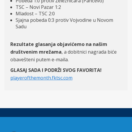
Pobeda 1:0 protiv Železničara (Pančevo)
TSC – Novi Pazar 1:2
Mladost – TSC 2:0
Sjajna pobeda 0:3 protiv Vojvodine u Novom
Sadu
Rezultate glasanja objavićemo na našim
društvenim mrežama
, a dobitnici nagrada biće
obavešteni putem e-maila.
GLASAJ SADA I PODRŽI SVOG FAVORITA!
playerofthemonth.fktsc.com