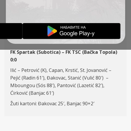
KOLO, FK SPARTAK (S) –
FK TSC 0:0
IZVEŠTAJI
08-12-2024
FK Spartak (Subotica) – FK TSC (Bačka Topola)
0:0
Ilić – Petrović (K), Capan, Krstić, St. Jovanović –
Pejić (Radin 61′), Đakovac, Stanić (Vulić 80′) –
Mboungou (Sós 88′), Pantović (Lazetić 82′),
Ćirković (Banjac 61′)
Žuti kartoni: Đakovac 25′, Banjac 90+2′