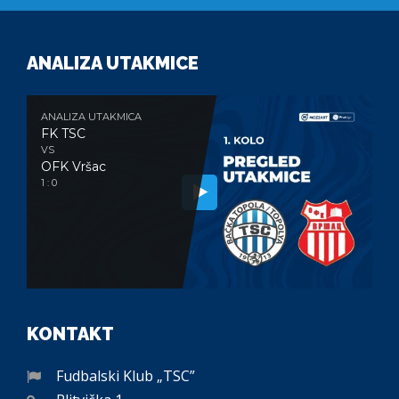
ANALIZA UTAKMICE
ANALIZA UTAKMICA
FK TSC
VS
OFK Vršac
1 : 0
KONTAKT
Fudbalski Klub „TSC”