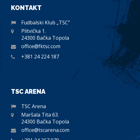
KONTAKT
Fudbalski Klub „TSC”
Plitvička 1.
24300 Bačka Topola
office@fktsc.com
+381 24 224 187
TSC ARENA
TSC Arena
Maršala Tita 63.
24300 Bačka Topola
office@tscarena.com