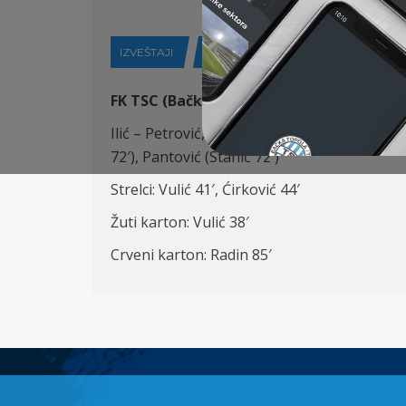
IZVEŠTAJI
30-03-2024
FK TSC (Bačka Topola) –
FK Voždovac (Be
Ilić – Petrović, Antonić (K), Stojić, Vlalukin
72′), Pantović (Stanić 72′)
Strelci: Vulić 41′, Ćirković 44′
Žuti karton: Vulić 38′
Crveni karton: Radin 85′