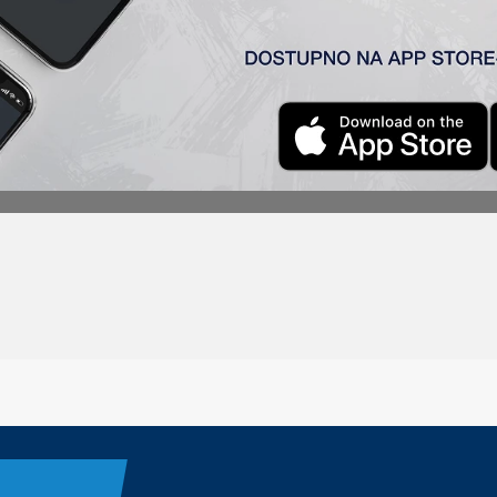
ograd)
2
:0
 – Vulić (Đakovac 75′), Radin , Milosavljavić (Đorđević 83′) – Ć