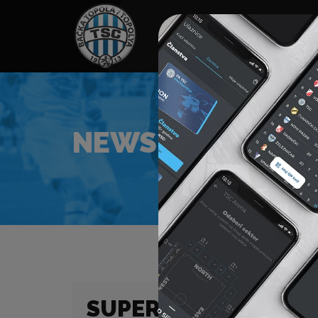
HOME
SPONZORI
N
NEWS
SUPER LIGA (23/24)