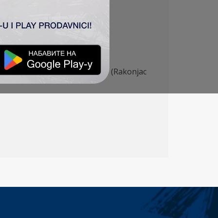
irković (Cvetković 89′), Jovanović (Rakonjac