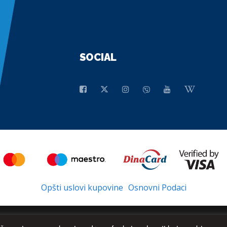
SOCIAL
Opšti uslovi kupovine
Osnovni Podaci