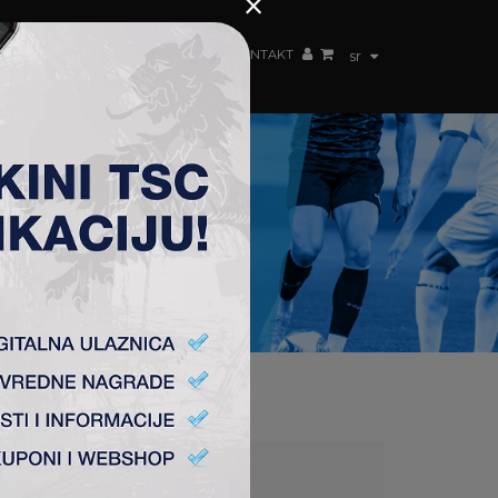
×
ŽENSKI TIM
FAN SHOP
TSC ARENA
KONTAKT
sr
:0