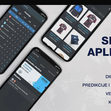
EWS
GALERIJE
A TIM
ČLANSTVO
KARTE
AKREDITACIJE
KLUB
AKADEMIJA
 KOLO 27, TSC – VOŽDOVAC 2