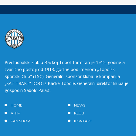
Prvi fudbalski klub u Bačkoj Topoli formiran je 1912. godine a
zvanično postoji od 1913. godine pod imenom „Topolski
Sportski Club" (TSC). Generalni sponzor kluba je kompanija
„SAT-TRAKT” DOO iz Bačke Topole. Generalni direktor kluba je
gospodin Sabolč Palađi.
HOME
NEWS
A TIM
KLUB
FAN SHOP
KONTAKT