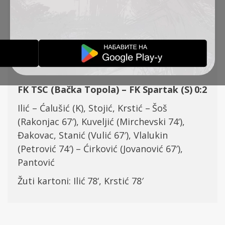
KOLO, TSC – SPARTAK
(S) 0:2
IZVEŠTAJI
08-10-2023
FK TSC (Bačka Topola) –
FK Spartak (S)
0
:2
Ilić – Ćalušić (K), Stojić,
Krstić –
Šoš
(Rakonjac 67′)
,
Kuveljić
(Mirchevski
74
‘),
Đakovac, Stanić
(Vulić 67′)
,
Vlalukin
(Petrović 74′) – Ćirković (Jovanović 67′),
Pantović
Žuti karton
i
:
Ilić
78
‘,
Krstić 78′