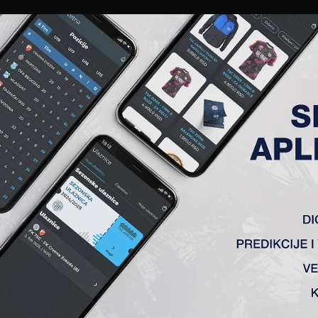
EWS
GALERIJE
A TIM
ČLANSTVO
KARTE
AKREDITACIJE
KLUB
AKADEMIJA
7. KOLO, TSC – ŽELEZNIČAR (P