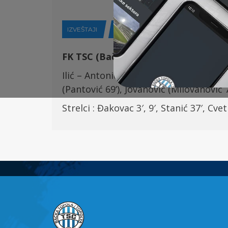
IZVEŠTAJI
17-09-2023
FK TSC (Bačka Topola) –
FK Železnič
Ilić –
Antonić (K)
, Stojić,
Cvetinović (
Đo
(
Pantović 6
9
‘), Jovanović (Milovanović
Strel
ci
:
Đakovac 3′, 9′, Stanić 37′, Cvet