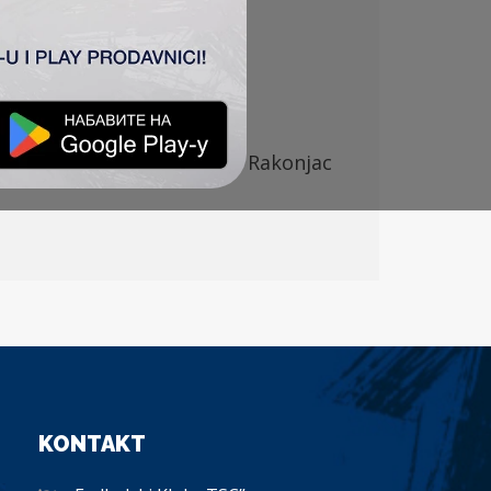
c (Kuveljić 75′), Vlalukin
–
Rakonjac
KONTAKT