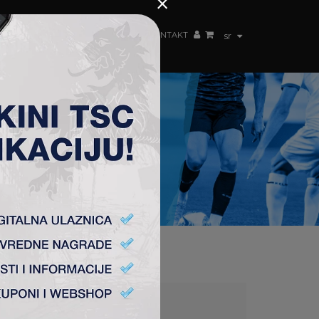
×
ŽENSKI TIM
FAN SHOP
TSC ARENA
KONTAKT
sr
) 6:3