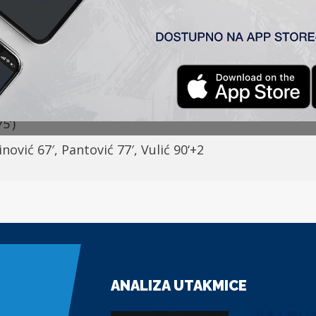
ar (Pančevo)
6
:
3
rđević 6
9
‘
)
– Petrović, Radin, Stanić (
Vulić
7
5
‘),
Đakova
75
‘)
inović 67′, Pantović 77′, Vulić 90
‘+
2
ANALIZA UTAKMICE