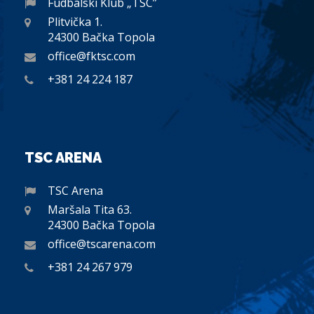
Fudbalski Klub „TSC”
Plitvička 1.
24300 Bačka Topola
office@fktsc.com
+381 24 224 187
TSC ARENA
TSC Arena
Maršala Tita 63.
24300 Bačka Topola
office@tscarena.com
+381 24 267 979