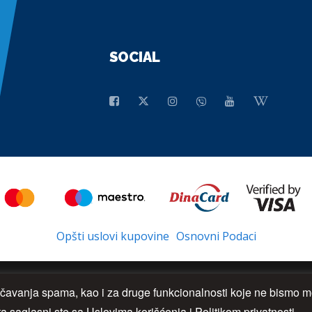
SOCIAL
Opšti uslovi kupovine
Osnovni Podaci
rečavanja spama, kao i za druge funkcionalnosti koje ne bismo mo
a saglasni ste sa Uslovima korišćenja i Politikom privatnosti.