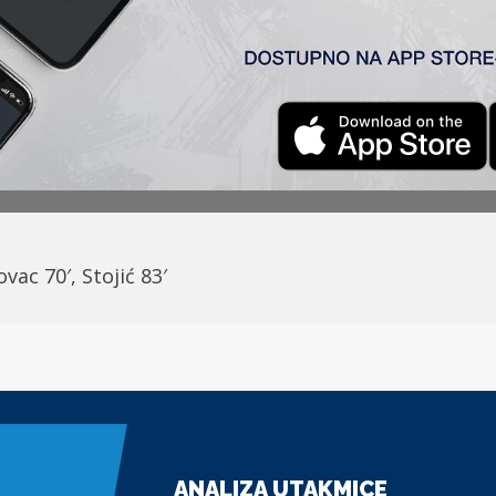
ka Topola)
0
:
1
ić (K), Radin (
Antonić 90
‘), Stanić (Kuveljić
74
‘), Cvetk
ć
vac 70′, Stojić 83′
ANALIZA UTAKMICE