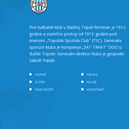
Prvi fudbalski klub u Bačkoj Topoli formiran je 1912.
godine a zvanično postoji od 1913. godine pod
imenom „Topolski Sportski Club" (TSC). Generalni
sponzor kluba je kompanija „SAT-TRAKT” DOO iz
Bačke Topole. Generalni direktor kluba je gospodin
Sabolč Palađi.
HOME
NEWS
A TIM
KLUB
FAN SHOP
KONTAKT