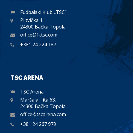
Fudbalski Klub „TSC”
Plitvička 1.
24300 Bačka Topola
office@fktsc.com
+381 24 224 187
TSC ARENA
TSC Arena
Maršala Tita 63.
24300 Bačka Topola
office@tscarena.com
+381 24 267 979