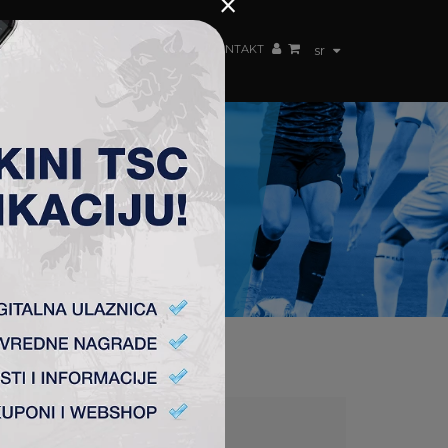
×
ŽENSKI TIM
FAN SHOP
TSC ARENA
KONTAKT
sr
1