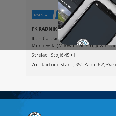
IZVEŠTAJI
01-09-2023
FK RADNIK (Surdulica) –
FK TSC (Bač
Ilić – Ćalušić, Stojić, Đorđević – Petrov
Mirchevski (
Milovanović 60
‘), Jovanovi
Strelac :
Stojić
45
‘
+1
Žuti karton
i
:
Stanić 35′, Radin 67
‘,
Đako