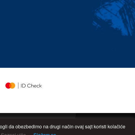
gli da obezbedimo na drugi način ovaj sajt koristi kolačiće
UP
Saznaj više
Slažem se