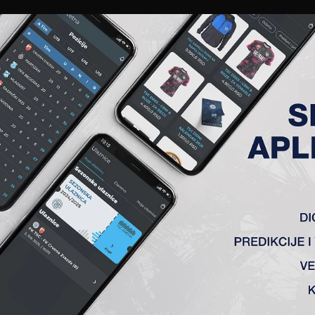
EWS
GALERIJE
A TIM
ČLANSTVO
KARTE
AKREDITACIJE
KLUB
AKADEMIJA
. KOLO, RADNIK (S) – TSC 0: