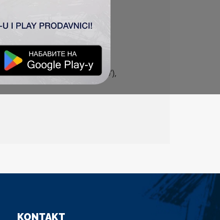
ović – Pantović (
Đakovac
60
‘),
KONTAKT