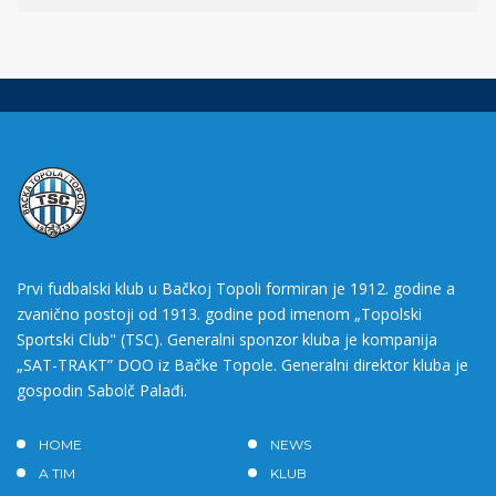
Prvi fudbalski klub u Bačkoj Topoli formiran je 1912. godine a
zvanično postoji od 1913. godine pod imenom „Topolski
Sportski Club" (TSC). Generalni sponzor kluba je kompanija
„SAT-TRAKT” DOO iz Bačke Topole. Generalni direktor kluba je
gospodin Sabolč Palađi.
HOME
NEWS
A TIM
KLUB