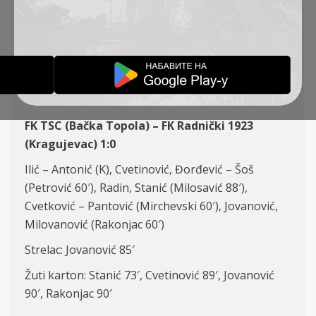
KOLO, TSC – RADNIČKI
1923 (K) 1:0
IZVEŠTAJI
13-08-2023
FK TSC (Bačka Topola) – FK Radnički 1923
(Kragujevac) 1:0
Ilić – Antonić (K), Cvetinović, Đorđević – Šoš
(Petrović 60′), Radin,
Stanić
(Milosavić 88′),
Cvetković – Pantović (Mirchevski 60′), Jovanović,
Milovanović (Rakonjac 60′)
Strelac: Jovanović 85′
Žuti karton: Stanić 73′, Cvetinović 89′, Jovanović
90′, Rakonjac 90′