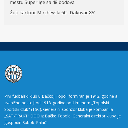
mestu Superlige sa 48 bodova.
Žuti kartoni: Mirchevski
60
’, Đakovac 85’
Prvi fudbalski klub u Bačkoj Topoli formiran je 1912. godine a
zvanično postoji od 1913. godine pod imenom „Topolski
Sportski Club" (TSC). Generalni sponzor kluba je kompanija
„SAT-TRAKT” DOO iz Bačke Topole. Generalni direktor kluba je
gospodin Sabolč Palađi.