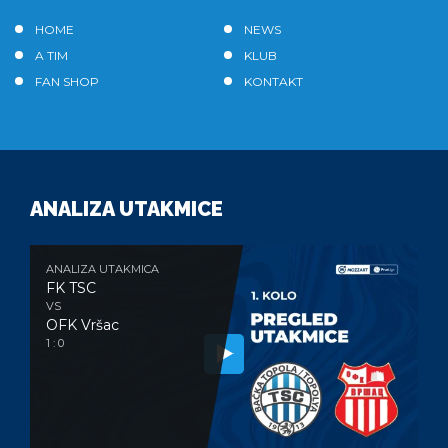
HOME
NEWS
A TIM
KLUB
FAN SHOP
KONTAKT
ANALIZA UTAKMICE
ANALIZA UTAKMICA
FK TSC
VS
OFK Vršac
1 : 0