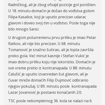
Radničkog, ali je zbog ofsajd pozicije gol poništen.
U 18. minutu domaćin je došao do vođstva golom
Filipa Kasalice, koji je uputio precizan udarac
glavom i doveo svoj tim u vođstvo. Posle toga nije
bilo mnogo šansi.
U drugom poluvremenu prvu priliku je imao Petar
Ratkov, ali nije bio precizan. U 68. minutu
Tomanović je snažno šutirao, ali je lopta završila
preko gola. Već minut kasnije i Stefan Vukić je
imao dobru priliku koju nije iskoristio. Domaćin je
sve vreme pretio iz kontranapada. U 88. minutu
Ćalušić je uputio izvanredan šut glavom, ali je
čuvar mreže domaćih Filip Dujmović odbranio
njegov pokušaj. U 89. minutu posle kontranapada
Lazar Jovanović je postavio konačanih 2:0.
TSC posle nekompletnog 36. kola se nalazi na 6.