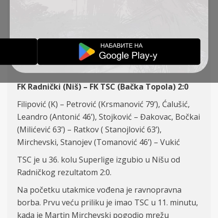
KOLO, RADNIČKI – TSC
2:0
IZVEŠTAJI
14-05-2022
FK Radnički (Niš) – FK TSC (Bačka Topola) 2:0
Filipović (K) – Petrović (Krsmanović 79
’
), Ćalušić,
Leandro (Antonić 46
’), Stojkovi
ć – Đakovac, Bočkai
(Milićević 63
’
) – Ratkov ( Stanojlović 63
’
),
Mirchevski, Stanojev (Tomanović
46’) – Vuki
ć
TSC je u 36. kolu Superlige izgubio u Nišu od
Radničkog rezultatom 2:0.
Na početku utakmice vođena je ravnopravna
borba. Prvu veću priliku je imao TSC u 11. minutu,
kada je Martin Mirchevski pogodio mrežu