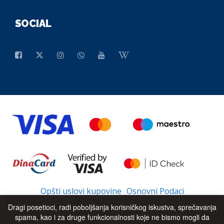
SOCIAL
Opšti uslovi kupovine
Osnovni Podaci
Dragi posetioci, radi poboljšanja korisničkog iskustva, sprečavanja
spama, kao i za druge funkcionalnosti koje ne bismo mogli da