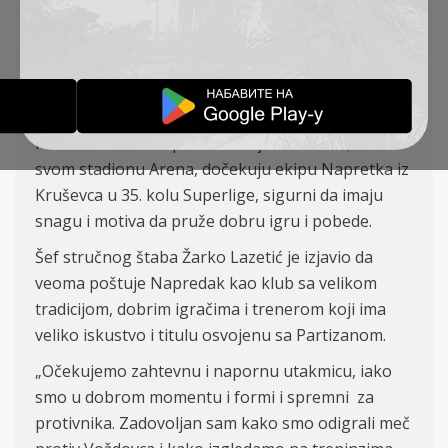
NAPORNA UTAKMICA
IZVEŠTAJI
05-05-2022
Fudbaleri TSC-a u petak 6. maja od 18:30h, na
svom stadionu Arena, dočekuju ekipu Napretka iz
Kruševca u 35. kolu Superlige, sigurni da imaju
snagu i motiva da pruže dobru igru i pobede.
Šef stručnog štaba Žarko Lazetić je izjavio da
veoma poštuje Napredak kao klub sa velikom
tradicijom, dobrim igračima i trenerom koji ima
veliko iskustvo i titulu osvojenu sa Partizanom.
„Očekujemo zahtevnu i napornu utakmicu, iako
smo u dobrom momentu i formi i spremni za
protivnika. Zadovoljan sam kako smo odigrali meč