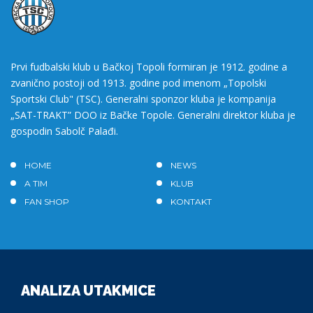
Prvi fudbalski klub u Bačkoj Topoli formiran je 1912. godine a
zvanično postoji od 1913. godine pod imenom „Topolski
Sportski Club" (TSC). Generalni sponzor kluba je kompanija
„SAT-TRAKT” DOO iz Bačke Topole. Generalni direktor kluba je
gospodin Sabolč Palađi.
HOME
NEWS
A TIM
KLUB
FAN SHOP
KONTAKT
ANALIZA UTAKMICE