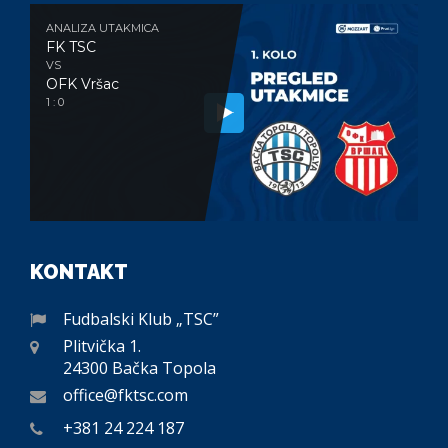
ANALIZA UTAKMICA
FK TSC
VS
OFK Vršac
1 : 0
KONTAKT
Fudbalski Klub „TSC”
Plitvička 1.
24300 Bačka Topola
office@fktsc.com
+381 24 224 187