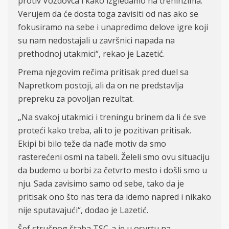
protiv Voždovca i kako izgledamo na treninzima.
Verujem da će dosta toga zavisiti od nas ako se
fokusiramo na sebe i unapredimo delove igre koji
su nam nedostajali u završnici napada na
prethodnoj utakmici“, rekao je Lazetić.
Prema njegovim rečima pritisak pred duel sa
Napretkom postoji, ali da on ne predstavlja
prepreku za povoljan rezultat.
„Na svakoj utakmici i treningu brinem da li će sve
proteći kako treba, ali to je pozitivan pritisak.
Ekipi bi bilo teže da nađe motiv da smo
rasterećeni osmi na tabeli. Želeli smo ovu situaciju
da budemo u borbi za četvrto mesto i došli smo u
nju. Sada zavisimo samo od sebe, tako da je
pritisak ono što nas tera da idemo napred i nikako
nije sputavajući“, dodao je Lazetić.
Šef stručnog štaba TSC-a je u osvrtu na