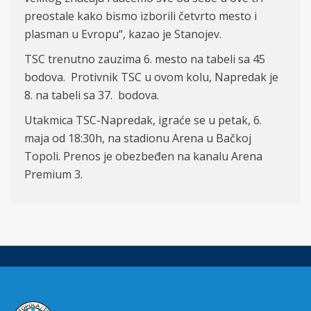
preostale kako bismo izborili četvrto mesto i
plasman u Evropu“, kazao je Stanojev.
TSC trenutno zauzima 6. mesto na tabeli sa 45
bodova. Protivnik TSC u ovom kolu, Napredak je
8. na tabeli sa 37. bodova.
Utakmica TSC-Napredak, igraće se u petak, 6.
maja od 18:30h, na stadionu Arena u Bačkoj
Topoli. Prenos je obezbeđen na kanalu Arena
Premium 3.