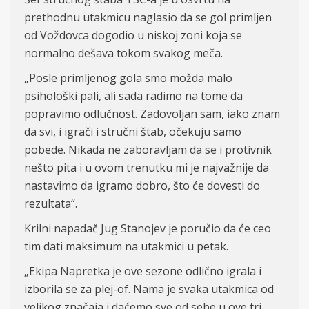
prethodnu utakmicu naglasio da se gol primljen
od Voždovca dogodio u niskoj zoni koja se
normalno dešava tokom svakog meča.
„Posle primljenog gola smo možda malo
psihološki pali, ali sada radimo na tome da
popravimo odlučnost. Zadovoljan sam, iako znam
da svi, i igrači i stručni štab, očekuju samo
pobede. Nikada ne zaboravljam da se i protivnik
nešto pita i u ovom trenutku mi je najvažnije da
nastavimo da igramo dobro, što će dovesti do
rezultata“.
Krilni napadač Jug Stanojev je poručio da će ceo
tim dati maksimum na utakmici u petak.
„Ekipa Napretka je ove sezone odlično igrala i
izborila se za plej-of. Nama je svaka utakmica od
velikog značaja i daćemo sve od sebe u ove tri