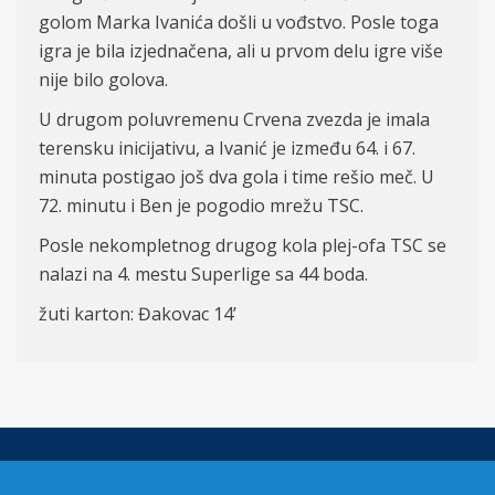
golom Marka Ivanića došli u vođstvo. Posle toga
igra je bila izjednačena, ali u prvom delu igre više
nije bilo golova.
U drugom poluvremenu Crvena zvezda je imala
terensku inicijativu, a Ivanić je između 64. i 67.
minuta postigao još dva gola i time rešio meč. U
72. minutu i Ben je pogodio mrežu TSC.
Posle nekompletnog drugog kola plej-ofa TSC se
nalazi na 4. mestu Superlige sa 44 boda.
žuti karton: Đakovac 14’