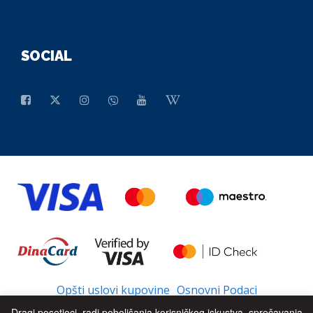
SOCIAL
Opšti uslovi kupovine
Osnovni Podaci
Dragi posetioci, radi poboljšanja korisničkog iskustva, sprečavanja