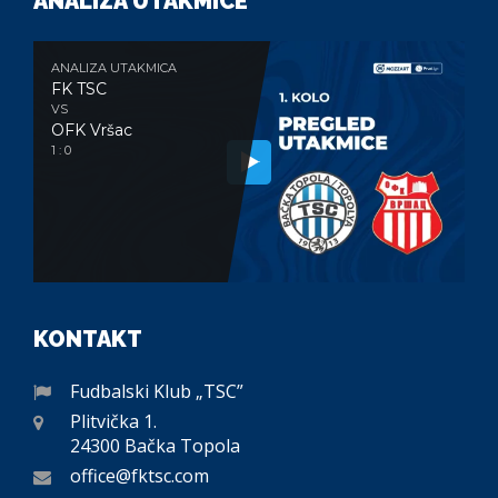
ANALIZA UTAKMICE
ANALIZA UTAKMICA
FK TSC
VS
OFK Vršac
1 : 0
KONTAKT
Fudbalski Klub „TSC”
Plitvička 1.
24300 Bačka Topola
office@fktsc.com