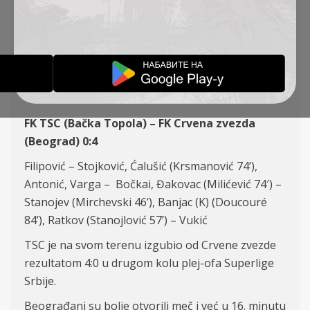
KOLO, TSC-CRVENA
ZVEZDA 0:4
IZVEŠTAJI
21-04-2022
FK TSC (Bačka Topola) –
FK Crvena zvezda
(Beograd)
0:4
Filipović – Stojković, Ćalušić (Krsmanović 74’),
Antonić, Varga –
Bo
čkai, Đakovac (Milićević 74′) –
Stanojev (Mirchevski 46’), Banjac (K) (
Doucouré
84
’), Ratkov (Stanojlović 57’) – Vukić
TSC je na svom terenu izgubio od Crvene zvezde
rezultatom 4:0 u drugom kolu plej-ofa Superlige
Srbije.
Beograđani su bolje otvorili meč i već u 16. minutu