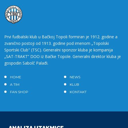
Prvi fudbalski klub u Bačkoj Topoli formiran je 1912. godine a
zvanično postoji od 1913. godine pod imenom „Topolski
Sportski Club" (TSC). Generalni sponzor kluba je kompanija
„SAT-TRAKT” DOO iz Bačke Topole. Generalni direktor kluba je
gospodin Sabolč Palađi.
HOME
NEWS
A TIM
KLUB
FAN SHOP
KONTAKT