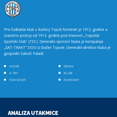
Prvi fudbalski klub u Bačkoj Topoli formiran je 1912. godine a
zvanično postoji od 1913. godine pod imenom „Topolski
Sportski Club" (TSC). Generalni sponzor kluba je kompanija
„SAT-TRAKT” DOO iz Bačke Topole. Generalni direktor kluba je
gospodin Sabolč Palađi.
HOME
NEWS
A TIM
KLUB
FAN SHOP
KONTAKT
ANALIZA UTAKMICE