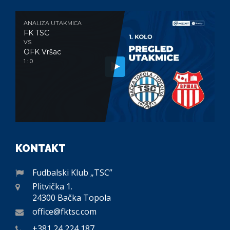
ANALIZA UTAKMICA
FK TSC
VS
OFK Vršac
1 : 0
KONTAKT
Fudbalski Klub „TSC”
Plitvička 1.
24300 Bačka Topola
office@fktsc.com
+381 24 224 187