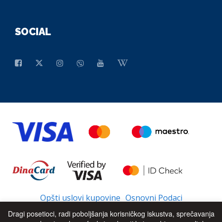
SOCIAL
Opšti uslovi kupovine
Osnovni Podaci
Dragi posetioci, radi poboljšanja korisničkog iskustva, sprečavanja