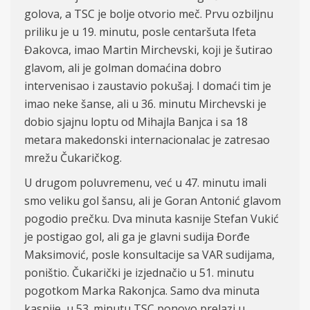
golova, a TSC je bolje otvorio meč. Prvu ozbiljnu
priliku je u 19. minutu, posle centaršuta Ifeta
Đakovca, imao Martin Mirchevski, koji je šutirao
glavom, ali je golman domaćina dobro
intervenisao i zaustavio pokušaj. I domaći tim je
imao neke šanse, ali u 36. minutu Mirchevski je
dobio sjajnu loptu od Mihajla Banjca i sa 18
metara makedonski internacionalac je zatresao
mrežu Čukaričkog.
U drugom poluvremenu, već u 47. minutu imali
smo veliku gol šansu, ali je Goran Antonić glavom
pogodio prečku. Dva minuta kasnije Stefan Vukić
je postigao gol, ali ga je glavni sudija Đorđe
Maksimović, posle konsultacije sa VAR sudijama,
poništio. Čukarički je izjednačio u 51. minutu
pogotkom Marka Rakonjca. Samo dva minuta
kasnije, u 53. minutu TSC ponovo prelazi u