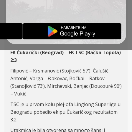
KOLO, ČUKARIČKI – TSC
2:3
IZVEŠTAJI
16-04-2022
FK Čukarički (Beograd) –
FK TSC (Bačka Topola)
2:3
Filipovi
ć – Krsmanović (Stojković 57
’
)
, Ćalušić,
Antonić, Varga – Đakovac, Bočkai – Ratkov
(Stanojlović 73’), Mirchevski, Banjac (Doucouré 90’)
– Vukić
TSC je u prvom kolu plej-ofa Linglong Superlige u
Beogradu pobedio ekipu Čukaričkog rezultatom
3:2.
Utakmica je bila otvorena sa mnogo šansi i