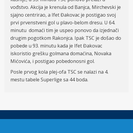
vođstvo. Akcija je krenula od Banjca, Mirchevski je
sjajno centrirao, a Ifet Đakovac je postigao svoj
prvi prvenstveni gol u plavo-belom dresu. U 64.
minutu domaći tim je uspeo ponovo da izjednači
drugim pogotkom Rakonjca. Ipak TSC je došao do
pobede u 93. minutu kada je Ifet Đakovac
iskoristio grešku golmana domaćina, Novaka
Mićovića, i postigao pobedonosni gol.
Posle prvog kola plej-ofa TSC se nalazi na 4.
mestu tabele Superlige sa 44 boda.