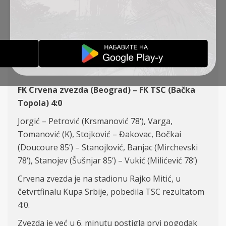
CRVENA ZVEZDA – TSC
4:0
IZVEŠTAJI
06-04-2022
FK Crvena zvezda (Beograd) – FK TSC (Bačka
Topola)
4:0
Jorgi
ć – Petrović
(
Krsmanović 78‘)
, Varga,
Tomanović (K), Stojković – Đakovac, Bočkai
(Doucoure 85‘)
– Stanojlović, Banjac
(Mirchevski
78‘
)
, Stanojev
(
Šušnjar 85‘)
– Vukić
(Milićević 78‘
)
Crvena zvezda je na stadionu Rajko Mitić, u
četvrtfinalu Kupa Srbije, pobedila TSC rezultatom
4:0.
Zvezda je već u 6. minutu postigla prvi pogodak