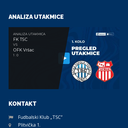
ANALIZA UTAKMICE
ANALIZA UTAKMICA
FK TSC
VS
OFK Vršac
1 : 0
KONTAKT
Fudbalski Klub „TSC”
Plitvička 1.