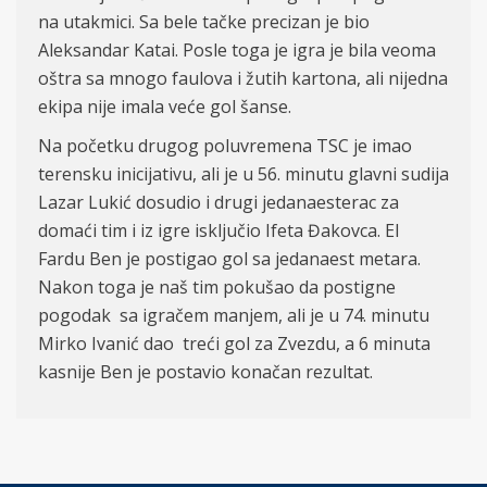
na utakmici. Sa bele tačke precizan je bio
Aleksandar Katai. Posle toga je igra je bila veoma
oštra sa mnogo faulova i žutih kartona, ali nijedna
ekipa nije imala veće gol šanse.
Na početku drugog poluvremena TSC je imao
terensku inicijativu, ali je u 56. minutu glavni sudija
Lazar Lukić dosudio i drugi jedanaesterac za
domaći tim i iz igre isključio Ifeta Đakovca. El
Fardu Ben je postigao gol sa jedanaest metara.
Nakon toga je naš tim pokušao da postigne
pogodak sa igračem manjem, ali je u 74. minutu
Mirko Ivanić dao treći gol za Zvezdu, a 6 minuta
kasnije Ben je postavio konačan rezultat.