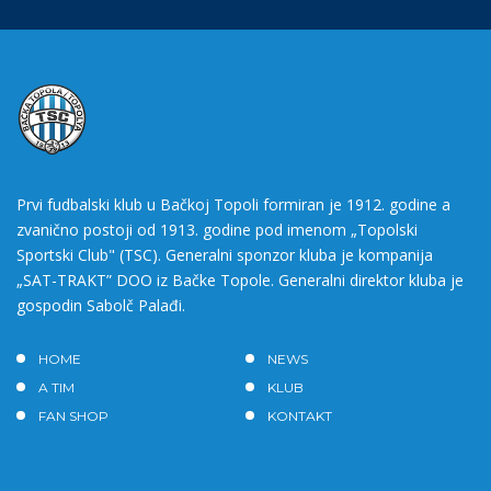
Prvi fudbalski klub u Bačkoj Topoli formiran je 1912. godine a
zvanično postoji od 1913. godine pod imenom „Topolski
Sportski Club" (TSC). Generalni sponzor kluba je kompanija
„SAT-TRAKT” DOO iz Bačke Topole. Generalni direktor kluba je
gospodin Sabolč Palađi.
HOME
NEWS
A TIM
KLUB
FAN SHOP
KONTAKT