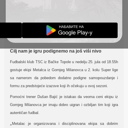
U GORNJEM
MILANOVCU
IZVEŠTAJI
24-07-2021
Cilj nam je igru podignemo na još viši nivo
Fudbalski klub TSC iz Bačke Topole u nedelju 25. jula od 18.55h
gostuje ekipi Metalca iz Gornjeg Milanovca u 2. kolu Super lige
sa namerom da pobedom dodatno podigne samopouzdanje i
formu za predstojeće izazove koji ih očekuju u ovoj sezoni.
Pomoćni trener Dušan Bajić je istakao da veoma ceni ekipu iz
Gornjeg Milanovca jer imaju dobro uigran i ozbiljan tim koji igra
autentičan fudbal.
„
Metalac je organizovana i disciplinovana ekipa sa dobrim