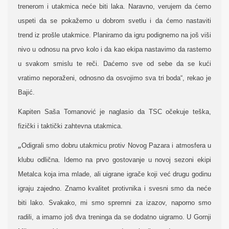
trenerom i utakmica neće biti laka. Naravno, verujem da ćemo
uspeti da se pokažemo u dobrom svetlu i da ćemo nastaviti
trend iz prošle utakmice. Planiramo da igru podignemo na još viši
nivo u odnosu na prvo kolo i da kao ekipa nastavimo da rastemo
u svakom smislu te reči. Daćemo sve od sebe da se kući
vratimo neporaženi, odnosno da osvojimo sva tri boda“, rekao je
Bajić.
Kapiten Saša Tomanović je naglasio da TSC očekuje teška,
fizički i taktički zahtevna utakmica.
„
Odigrali smo dobru utakmicu protiv Novog Pazara i atmosfera u
klubu odlična. Idemo na prvo gostovanje u novoj sezoni ekipi
Metalca koja ima mlade, ali uigrane igrače koji već drugu godinu
igraju zajedno. Znamo kvalitet protivnika i svesni smo da neće
biti lako. Svakako, mi smo spremni za izazov, naporno smo
radili, a imamo još dva treninga da se dodatno uigramo. U Gornji