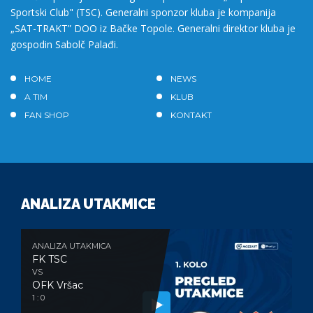
Sportski Club" (TSC). Generalni sponzor kluba je kompanija
„SAT-TRAKT” DOO iz Bačke Topole. Generalni direktor kluba je
gospodin Sabolč Palađi.
HOME
NEWS
A TIM
KLUB
FAN SHOP
KONTAKT
ANALIZA UTAKMICE
ANALIZA UTAKMICA
FK TSC
VS
OFK Vršac
1 : 0