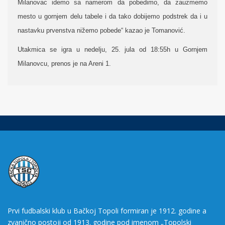
Milanovac idemo sa namerom da pobedimo, da zauzmemo
mesto u gornjem delu tabele i da tako dobijemo podstrek da i u
nastavku prvenstva nižemo pobede“ kazao je Tomanović.
Utakmica se igra u nedelju, 25. jula od 18:55h u Gornjem
Milanovcu, prenos je na Areni 1.
Prvi fudbalski klub u Bačkoj Topoli formiran je 1912. godine a
zvanično postoji od 1913. godine pod imenom „Topolski