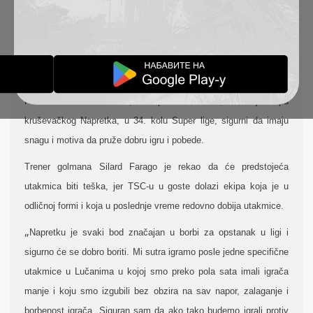
NAPRETKA
IZVEŠTAJI
29-04-2021
Fudbaleri TSC u četvrtak, 29. aprila od 14:45h, dočekuju ekipu
kruševačkog Napretka, u 34. kolu Super lige, sigurni da imaju
snagu i motiva da pruže dobru igru i pobede.
Trener golmana Silard Farago je rekao da će predstojeća
utakmica biti teška, jer TSC-u u goste dolazi ekipa koja je u
odličnoj formi i koja u poslednje vreme redovno dobija utakmice.
„
Napretku je svaki bod značajan u borbi za opstanak u ligi i
sigurno će se dobro boriti. Mi sutra igramo posle jedne specifične
utakmice u Lučanima u kojoj smo preko pola sata imali igrača
manje i koju smo izgubili bez obzira na sav napor, zalaganje i
borbenost igrača. Siguran sam da ako tako budemo igrali protiv