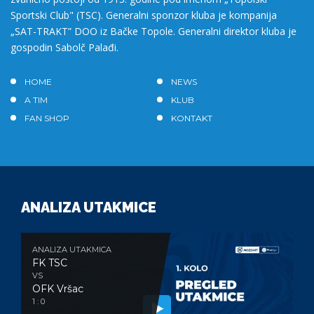
Sportski Club" (TSC). Generalni sponzor kluba je kompanija
„SAT-TRAKT” DOO iz Bačke Topole. Generalni direktor kluba je
gospodin Sabolč Palađi.
HOME
NEWS
A TIM
KLUB
FAN SHOP
KONTAKT
ANALIZA UTAKMICE
ANALIZA UTAKMICA
FK TSC
VS
OFK Vršac
1 : 0