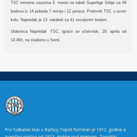
TSC trenutno zauzima 5. mesto na tabeli Superlige Srbije sa 49
bodova iz 14 pobeda 7 remija i 12 poraza. Protivnik TSC u ovom
kolu, Napredak je 13. natabeli sa 41 osvojenim bodom.
Utakmica Napredak -TSC, igraće se učetvrtak, 29. aprila od
14:45h, na stadionu u Senti.
Prvi fudbalski klub u Bačkoj Topoli formiran je 1912. godine a
zvanično postoji od 1913. godine pod imenom „Topolski