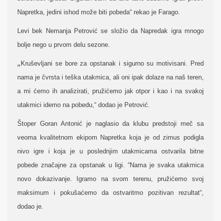
Napretka, jedini ishod može biti pobeda“ rekao je Farago.
Levi bek Nemanja Petrović se složio da Napredak igra mnogo
bolje nego u prvom delu sezone.
„
Kruševljani se bore za opstanak i sigurno su motivisani. Pred
nama je čvrsta i teška utakmica, ali oni ipak dolaze na naš teren,
a mi ćemo ih analizirati, pružićemo jak otpor i kao i na svakoj
utakmici idemo na pobedu,“ dodao je Petrović.
Štoper Goran Antonić je naglasio da klubu predstoji meč sa
veoma kvalitetnom ekipom Napretka koja je od zimus podigla
nivo igre i koja je u poslednjim utakmicama ostvarila bitne
pobede značajne za opstanak u ligi. “Nama je svaka utakmica
novo dokazivanje. Igramo na svom terenu, pružićemo svoj
maksimum i pokušaćemo da ostvaritmo pozitivan rezultat“,
dodao je.