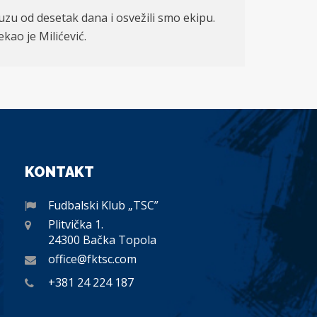
uzu od desetak dana i osvežili smo ekipu.
kao je Milićević.
KONTAKT
Fudbalski Klub „TSC”
Plitvička 1.
24300 Bačka Topola
office@fktsc.com
+381 24 224 187