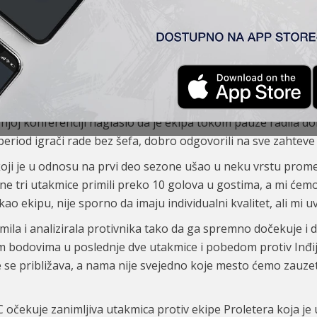
kuju ekipu Proletera, u 29. kolu Super lige Srbije, sa ciljem
joj konferenciji naglasio da je ekipa tokom pauze radila do
 period igrači rade bez šefa, dobro odgovorili na sve zahtev
koji je u odnosu na prvi deo sezone ušao u neku vrstu prome
odne tri utakmice primili preko 10 golova u gostima, a mi će
o ekipu, nije sporno da imaju individualni kvalitet, ali mi u
emila i analizirala protivnika tako da ga spremno dočekuje 
 bodovima u poslednje dve utakmice i pobedom protiv Inđije
 se približava, a nama nije svejedno koje mesto ćemo zauzeti
SC očekuje zanimljiva utakmica protiv ekipe Proletera koja je