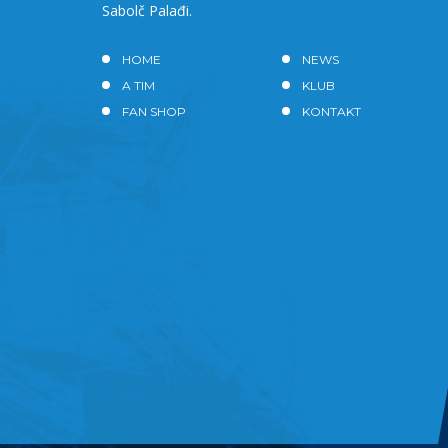
Sabolč Palađi.
HOME
NEWS
A TIM
KLUB
FAN SHOP
KONTAKT