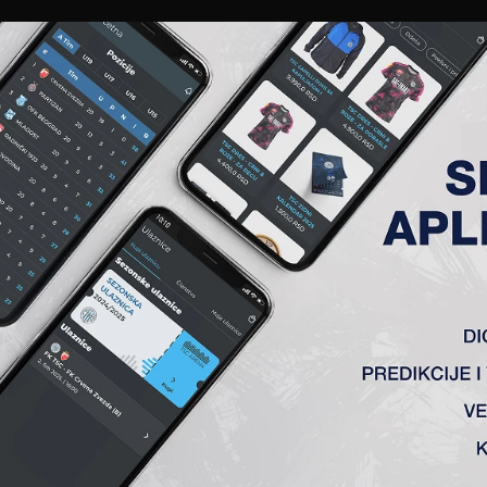
EWS
GALERIJE
A TIM
ČLANSTVO
KARTE
AKREDITACIJE
KLUB
AKADEMIJA
LETER