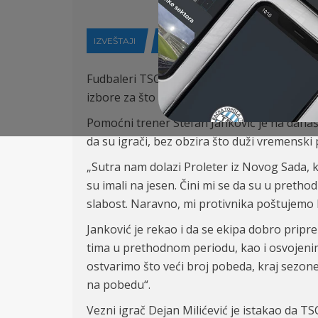
IZVEŠTAJI
01-04-2021
Fudbaleri TSC u petak 02. aprila od 17h doče
izbore za što bolju poziciju na tabeli.
Pomoćni trener Stefan Janković je na današn
da su igrači, bez obzira što duži vremenski
„Sutra nam dolazi Proleter iz Novog Sada, 
su imali na jesen. Čini mi se da su u preth
slabost. Naravno, mi protivnika poštujemo ka
Janković je rekao i da se ekipa dobro pripr
tima u prethodnom periodu, kao i osvojenim
ostvarimo što veći broj pobeda, kraj sezone
na pobedu“.
Vezni igrač Dejan Milićević je istakao da T