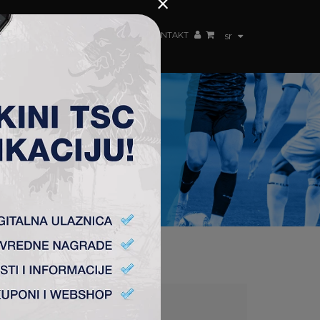
×
ŽENSKI TIM
FAN SHOP
TSC ARENA
KONTAKT
sr