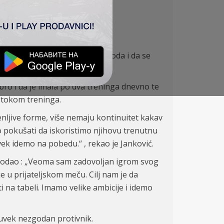
 da u tom meču osvoje sva tri boda i da se
bro i da je imala po dva treninga dnevno te
e tokom treninga.
nljive forme, više nemaju kontinuitet kakav
mo pokušati da iskoristimo njihovu trenutnu
vek idemo na pobedu.“ , rekao je Janković.
i dodao : „Veoma sam zadovoljan igrom svog
 u prijateljskom meču. Cilj nam je da
 na tabeli. Imamo velike ambicije i idemo
 uvek nezgodan protivnik.