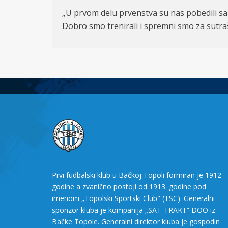
„U prvom delu prvenstva su nas pobedili sa 
Dobro smo trenirali i spremni smo za sutraš
Prvi fudbalski klub u Bačkoj Topoli formiran je 1912.
godine a zvanično postoji od 1913. godine pod
imenom „Topolski Sportski Club" (TSC). Generalni
sponzor kluba je kompanija „SAT-TRAKT” DOO iz
Bačke Topole. Generalni direktor kluba je gospodin