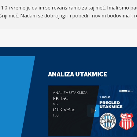
1:0 i vreme je da im se revanširamo za taj meč. Imali smo pa
nji meč. Nadam se dobroj igri i pobedi i novim bodovima“, re
ANALIZA UTAKMICE
ANALIZA UTAKMICA
FK TSC
VS
OFK Vršac
1 : 0