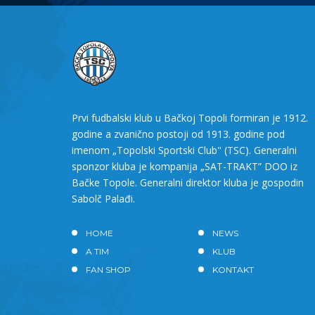
Prvi fudbalski klub u Bačkoj Topoli formiran je 1912.
godine a zvanično postoji od 1913. godine pod
imenom „Topolski Sportski Club" (TSC). Generalni
sponzor kluba je kompanija „SAT-TRAKT” DOO iz
Bačke Topole. Generalni direktor kluba je gospodin
Sabolč Palađi.
HOME
NEWS
A TIM
KLUB
FAN SHOP
KONTAKT