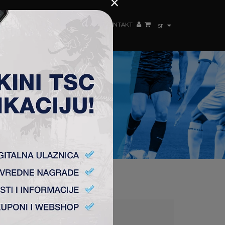
×
ŽENSKI TIM
FAN SHOP
TSC ARENA
KONTAKT
sr