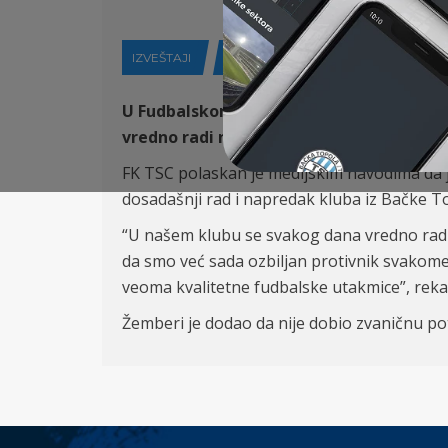
IZVEŠTAJI
08-10-2020
U Fudbalskom klubu TSC iz Bačke Topole 
vredno radi na svom razvoju i izgradnji 
FK TSC polaskan je medijskim navodima da 
dosadašnji rad i napredak kluba iz Bačke T
“U našem klubu se svakog dana vredno radi
da smo već sada ozbiljan protivnik svakome
veoma kvalitetne fudbalske utakmice”, reka
Žemberi je dodao da nije dobio zvaničnu po