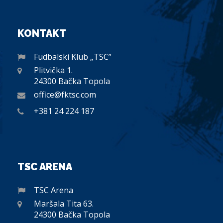
KONTAKT
Fudbalski Klub „TSC”
Plitvička 1.
24300 Bačka Topola
office@fktsc.com
+381 24 224 187
TSC ARENA
TSC Arena
Maršala Tita 63.
24300 Bačka Topola