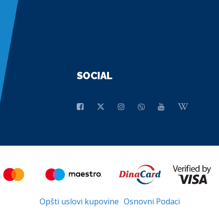
SOCIAL
Opšti uslovi kupovine
Osnovni Podaci