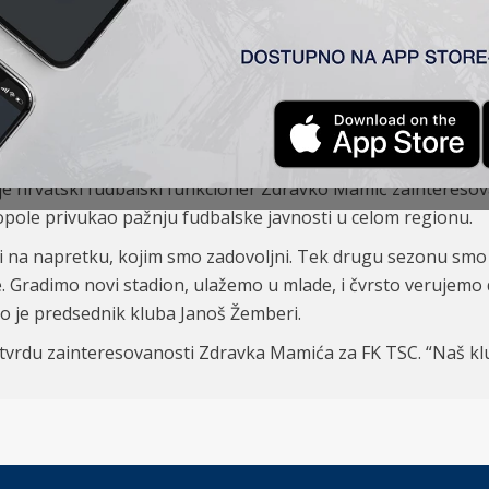
se ne razmišlja o promeni vlasničke strukture, niti o p
infrastrukture.
je hrvatski fudbalski funkcioner Zdravko Mamić zainteresov
opole privukao pažnju fudbalske javnosti u celom regionu.
 na napretku, kojim smo zadovoljni. Tek drugu sezonu smo 
. Gradimo novi stadion, ulažemo u mlade, i čvrsto verujemo
o je predsednik kluba Janoš Žemberi.
tvrdu zainteresovanosti Zdravka Mamića za FK TSC. “Naš klub