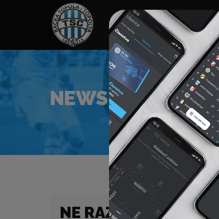
HOME
SPONZORI
N
NEWS
NE RAZMIŠLJAMO O 