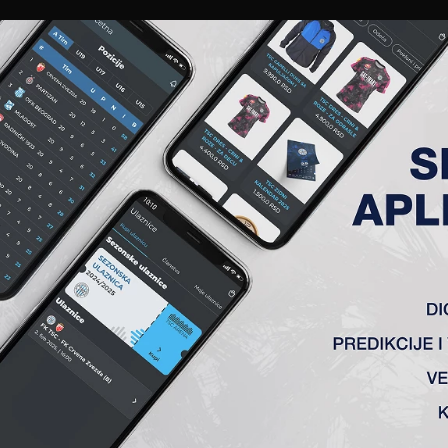
EWS
GALERIJE
A TIM
ČLANSTVO
KARTE
AKREDITACIJE
KLUB
AKADEMIJA
PROMENI VLASNIŠTVA