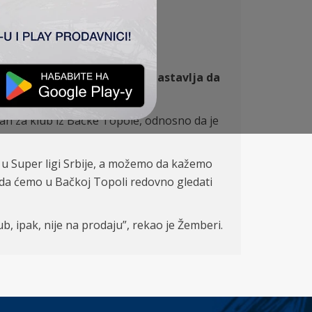
romeni rukovodstva, a klub nastavlja da
an za klub iz Bačke Topole, odnosno da je
u Super ligi Srbije, a možemo da kažemo
 da ćemo u Bačkoj Topoli redovno gledati
, ipak, nije na prodaju”, rekao je Žemberi.