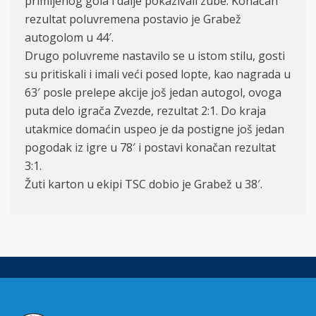
primljenog gola i dalje pokazivali zube. Konačan
rezultat poluvremena postavio je Grabež
autogolom u 44′.
Drugo poluvreme nastavilo se u istom stilu, gosti
su pritiskali i imali veći posed lopte, kao nagrada u
63′ posle prelepe akcije još jedan autogol, ovoga
puta delo igrača Zvezde, rezultat 2:1. Do kraja
utakmice domaćin uspeo je da postigne još jedan
pogodak iz igre u 78′ i postavi konačan rezultat
3:1.
Žuti karton u ekipi TSC dobio je Grabež u 38′.