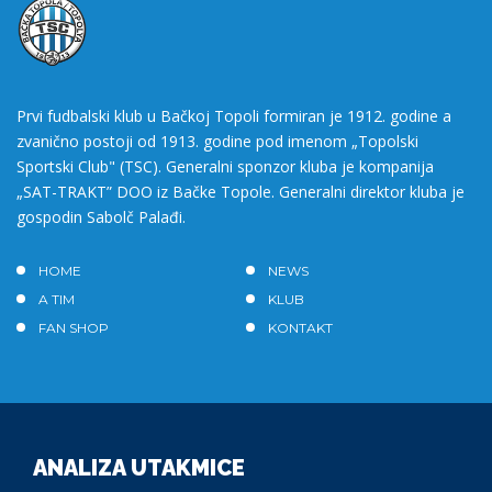
Prvi fudbalski klub u Bačkoj Topoli formiran je 1912. godine a
zvanično postoji od 1913. godine pod imenom „Topolski
Sportski Club" (TSC). Generalni sponzor kluba je kompanija
„SAT-TRAKT” DOO iz Bačke Topole. Generalni direktor kluba je
gospodin Sabolč Palađi.
HOME
NEWS
A TIM
KLUB
FAN SHOP
KONTAKT
ANALIZA UTAKMICE