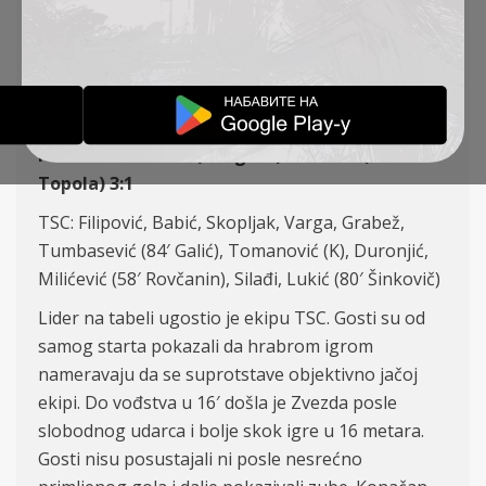
KOLO
IZVEŠTAJI
31-10-2019
FK Crvena Zvezda (Beograd) – FK TSC (Bačka
Topola) 3:1
TSC: Filipović, Babić, Skopljak, Varga, Grabež,
Tumbasević (84′ Galić), Tomanović (K), Duronjić,
Milićević (58′ Rovčanin), Silađi, Lukić (80′ Šinkovič)
Lider na tabeli ugostio je ekipu TSC. Gosti su od
samog starta pokazali da hrabrom igrom
nameravaju da se suprotstave objektivno jačoj
ekipi. Do vođstva u 16′ došla je Zvezda posle
slobodnog udarca i bolje skok igre u 16 metara.
Gosti nisu posustajali ni posle nesrećno