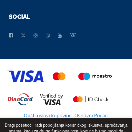
SOCIAL
Opšti uslovi kupovine
Osnovni Podaci
Dragi posetioci, radi poboljšanja korisničkog iskustva, sprečavanja
spama, kao i za druge funkcionalnosti koje ne bismo mogli da