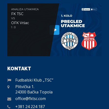
ANALIZA UTAKMICA
FK TSC
VS
OFK Vršac
1 : 0
KONTAKT
Fudbalski Klub „TSC”
Plitvička 1.
24300 Bačka Topola
office@fktsc.com
+381 24 224 187