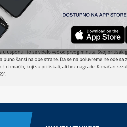
 Sad) 1:1
arga, Ponjević (60′ Duronjić), Grabež, Tumbasević, Tomanović (K
e u usponu i to se videlo već od prvog minuta. Svoj pritisak 
, sa puno šansi na obe strane. Da se na poluvreme ne ode sa 
omaćih, koji su pritiskali, ali bez nagrade. Konačan rezult
9′.