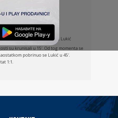
), Milićević, Silađi (84′ Galić), Lukić
gosti su krunisali u 15′. Od tog momenta se
zaostatkom pobrinuo se Lukić u 45′.
at 1:1.