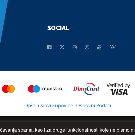
SOCIAL
Opšti uslovi kupovine
Osnovni Podaci
rečavanja spama, kao i za druge funkcionalnosti koje ne bismo mo