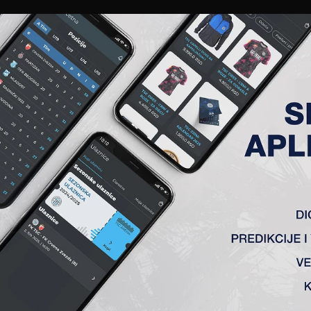
EWS
GALERIJE
A TIM
ČLANSTVO
KARTE
AKREDITACIJE
KLUB
AKADEMIJA
 KOLO