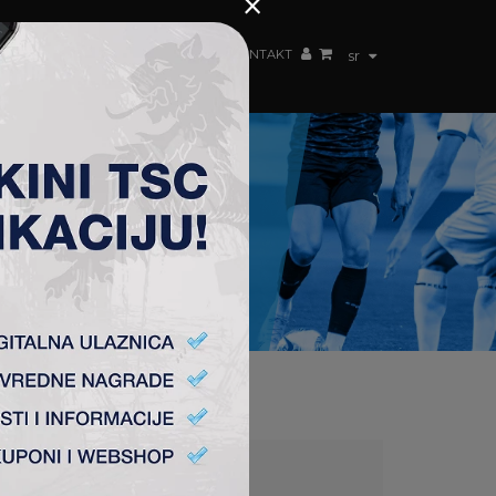
×
ŽENSKI TIM
FAN SHOP
TSC ARENA
KONTAKT
sr