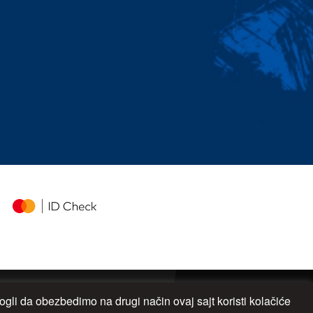
gli da obezbedimo na drugi način ovaj sajt koristi kolačiće
UP