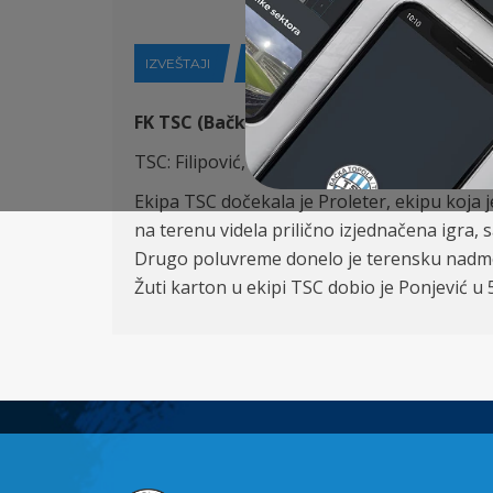
IZVEŠTAJI
29-10-2019
FK TSC (Bačka Topola) – FK Proleter (Novi
TSC: Filipović, Babić (79′ Balaž), Antonić, V
Ekipa TSC dočekala je Proleter, ekipu koja j
na terenu videla prilično izjednačena igra
Drugo poluvreme donelo je terensku nadmoć d
Žuti karton u ekipi TSC dobio je Ponjević u 5