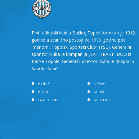
Prvi fudbalski klub u Bačkoj Topoli formiran je 1912.
godine a zvanično postoji od 1913. godine pod
imenom „Topolski Sportski Club" (TSC). Generalni
sponzor kluba je kompanija „SAT-TRAKT” DOO iz
Bačke Topole. Generalni direktor kluba je gospodin
Sabolč Palađi.
HOME
NEWS
A TIM
KLUB
FAN SHOP
KONTAKT