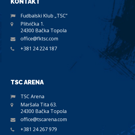
KONTAKT
Fudbalski Klub „TSC”
Plitvička 1.
24300 Bačka Topola
office@fktsc.com
+381 24 224 187
TSC ARENA
TSC Arena
Maršala Tita 63.
24300 Bačka Topola
office@tscarena.com
+381 24 267 979