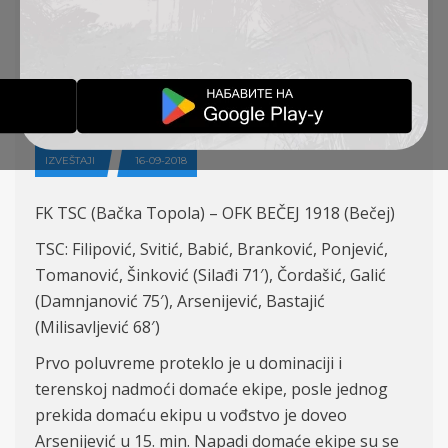
PRVENSTVENA
UTAKMICA – PRVA LIGA
SRBIJE – 7. KOLO
IZVEŠTAJI
16-09-2018
FK TSC (Bačka Topola) – OFK BEČEJ 1918 (Bečej)
TSC: Filipović, Svitić, Babić, Branković, Ponjević,
Tomanović, Šinković (Silađi 71′), Čordašić, Galić
(Damnjanović 75′), Arsenijević, Bastajić
(Milisavljević 68′)
Prvo poluvreme proteklo je u dominaciji i
terenskoj nadmoći domaće ekipe, posle jednog
prekida domaću ekipu u vođstvo je doveo
Arsenijević u 15. min. Napadi domaće ekipe su se