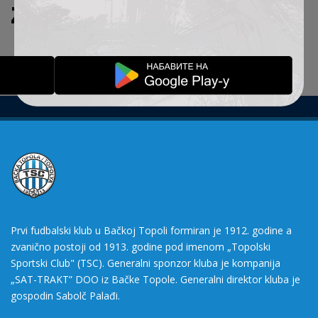
ZADATE KRITERIJUME.
Prvi fudbalski klub u Bačkoj Topoli formiran je 1912. godine a
zvanično postoji od 1913. godine pod imenom „Topolski
Sportski Club" (TSC). Generalni sponzor kluba je kompanija
„SAT-TRAKT” DOO iz Bačke Topole. Generalni direktor kluba je
gospodin Sabolč Palađi.