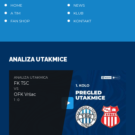
HOME
NEWS
A TIM
KLUB
FAN SHOP
KONTAKT
ANALIZA UTAKMICE
ANALIZA UTAKMICA
FK TSC
VS
OFK Vršac
1 : 0