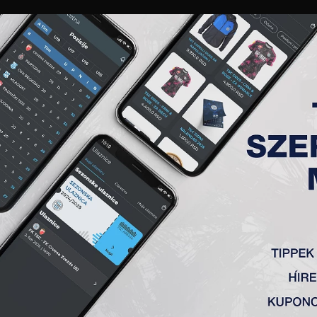
GALÉRIA
„A” CSAPAT
TAGSÁG
JEGYEK
AKKREDITÁCIÓ
KLUB
AKADÉMIA
NŐI
 FOCINÁL NAGYOBB ÖRÖMÖT
t nyitó délvidéki Topolya elnöke a Ferencvároséra hasonlító
lbeli szereplés lehetőségéről, valamint Nikolics Nemanja lá