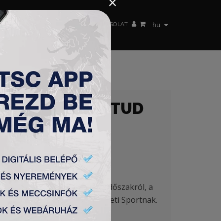
×
 CSAPAT
WEBSHOP
TSC ARENA
KAPCSOLAT
hu
 MÁS NEMIGEN TUD
 címerről, az embert próbáló időszakról, a
togatásáról is beszélt a Nemzeti Sportnak.