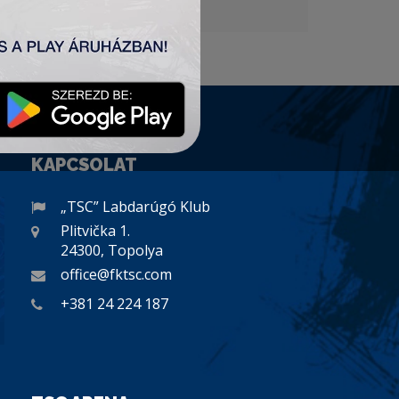
KAPCSOLAT
„TSC” Labdarúgó Klub
Plitvička 1.
24300, Topolya
office@fktsc.com
+381 24 224 187