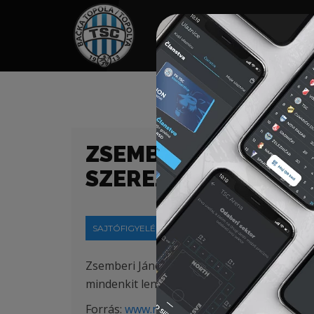
HOME
TÁMOGATÓK
NEWS
ZSEMBERI JÁNOS: A
SZEREZNI
SAJTÓFIGYELÉS
2019-01-26
Zsemberi János, a tizennégy éve új fejezete
mindenkit lenyűgöző akadémiáról, az élvona
Forrás:
www.nemzetisport.hu