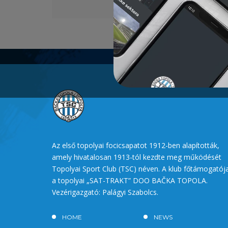
Az első topolyai focicsapatot 1912-ben alapították,
amely hivatalosan 1913-tól kezdte meg működését
Topolyai Sport Club (TSC) néven. A klub főtámogatój
a topolyai „SAT-TRAKT” DOO BAČKA TOPOLA.
Vezérigazgató: Palágyi Szabolcs.
HOME
NEWS