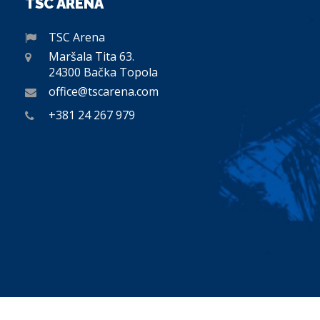
TSC ARENA
TSC Arena
Maršala Tita 63.
24300 Bačka Topola
office@tscarena.com
+381 24 267 979