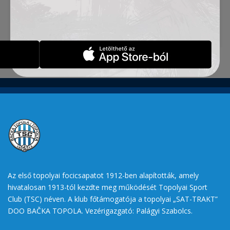
Marjanovi
ć
,
Ž
eljka Belovan és Andriana Jovanovi
ć
szerezte.
Az első topolyai focicsapatot 1912-ben alapították, amely
hivatalosan 1913-tól kezdte meg működését Topolyai Sport
Club (TSC) néven. A klub főtámogatója a topolyai „SAT-TRAKT”
DOO BAČKA TOPOLA. Vezérigazgató: Palágyi Szabolcs.