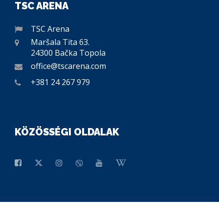
TSC ARENA
TSC Arena
Maršala Tita 63.
24300 Bačka Topola
office@tscarena.com
+381 24 267 979
KÖZÖSSÉGI OLDALAK