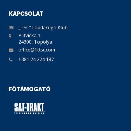
KAPCSOLAT
„TSC” Labdarúgó Klub
Plitvička 1.
24300, Topolya
office@fktsc.com
+381 24 224 187
FŐTÁMOGATÓ