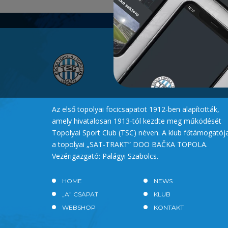
Az első topolyai focicsapatot 1912-ben alapították,
amely hivatalosan 1913-tól kezdte meg működését
Topolyai Sport Club (TSC) néven. A klub főtámogatój
a topolyai „SAT-TRAKT” DOO BAČKA TOPOLA.
Vezérigazgató: Palágyi Szabolcs.
HOME
NEWS
„A” CSAPAT
KLUB
WEBSHOP
KONTAKT