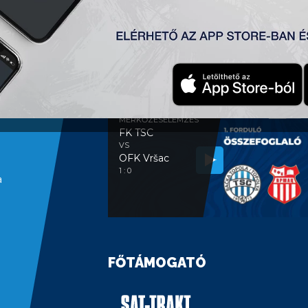
MÉRKŐZÉSELEMZÉS
MÉRKŐZÉSELEMZÉS
FK TSC
VS
OFK Vršac
1 : 0
a
FŐTÁMOGATÓ