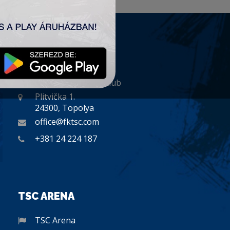
KAPCSOLAT
„TSC” Labdarúgó Klub
Plitvička 1.
24300, Topolya
office@fktsc.com
+381 24 224 187
TSC ARENA
TSC Arena