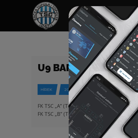
HOME
TÁMOGATÓK
NEWS
U9 BARÁTSÁGOS MÉ
HÍREK
2018-05-12
FK TSC „A” (Topolya) – FK Arena „A” (Szabad
FK TSC „B” (Topolya) – FK Arena „B” (Szabad