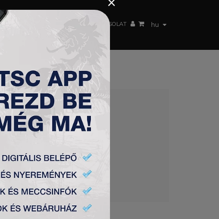
×
 CSAPAT
WEBSHOP
TSC ARENA
KAPCSOLAT
hu