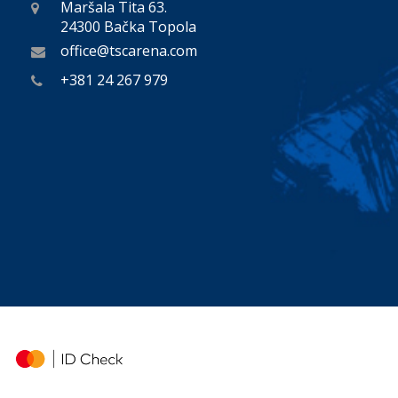
Maršala Tita 63.
24300 Bačka Topola
office@tscarena.com
+381 24 267 979