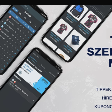
GALÉRIA
„A” CSAPAT
TAGSÁG
JEGYEK
AKKREDITÁCIÓ
KLUB
AKADÉMIA
NŐI
RKŐZÉSE
ka) 9:2
ka) 7:3