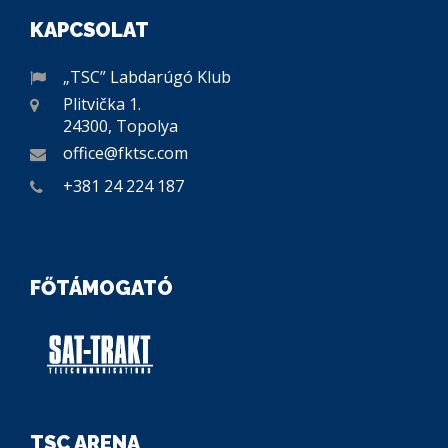
KAPCSOLAT
„TSC” Labdarúgó Klub
Plitvička 1.
24300, Topolya
office@fktsc.com
+381 24 224 187
FŐTÁMOGATÓ
TSC ARENA