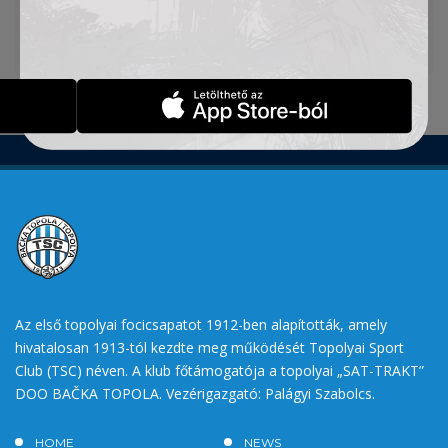
1:2
FK TSC 2 (Topolya) – FK Bačka B (Mohol) 1:3
Az első topolyai focicsapatot 1912-ben alapították, amely
hivatalosan 1913-tól kezdte meg működését Topolyai Sport
Club (TSC) néven. A klub főtámogatója a topolyai „SAT-TRAKT”
DOO BAČKA TOPOLA. Vezérigazgató: Palágyi Szabolcs.
HOME
NEWS