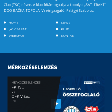
Club (TSC) néven. A klub főtámogatója a topolyai „SAT-TRAKT”
DOO BAČKA TOPOLA. Vezérigazgató: Palágyi Szabolcs.
HOME
NEWS
„A” CSAPAT
KLUB
WEBSHOP
KONTAKT
MÉRKŐZÉSELEMZÉS
MÉRKŐZÉSELEMZÉS
FK TSC
VS
OFK Vršac
1 : 0