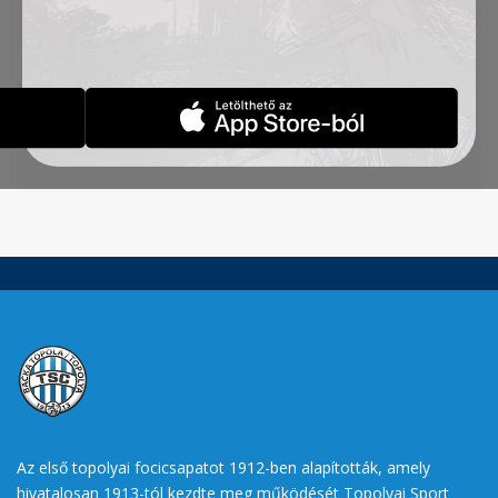
felkészülési mérkőzését: az U15-ös gárda
Muzslyán vendégszerepelt augusztus 19-én, ahol
4:4-es döntetlent ért el a Lehel megfelelő
együttese ellen. A TSC góljait Radosavljevi
ć
Anja
(2),Ivanics Réka és Rajcsán Rita szerezte.
Az első topolyai focicsapatot 1912-ben alapították, amely
hivatalosan 1913-tól kezdte meg működését Topolyai Sport