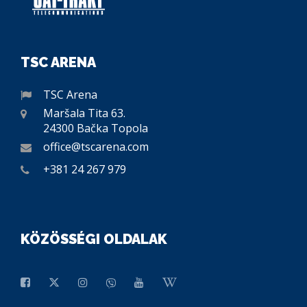
TSC ARENA
TSC Arena
Maršala Tita 63.
24300 Bačka Topola
office@tscarena.com
+381 24 267 979
KÖZÖSSÉGI OLDALAK