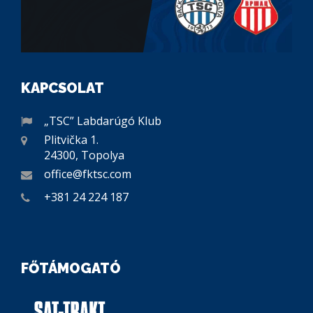
KAPCSOLAT
„TSC” Labdarúgó Klub
Plitvička 1.
24300, Topolya
office@fktsc.com
+381 24 224 187
FŐTÁMOGATÓ