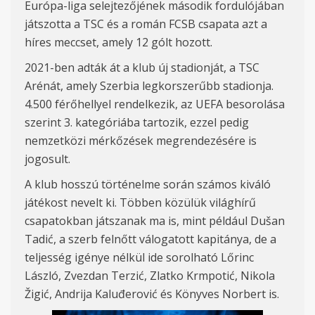
Európa-liga selejtezőjének második fordulójában
játszotta a TSC és a román FCSB csapata azt a
híres meccset, amely 12 gólt hozott.
2021-ben adták át a klub új stadionját, a TSC
Arénát, amely Szerbia legkorszerűbb stadionja.
4.500 férőhellyel rendelkezik, az UEFA besorolása
szerint 3. kategóriába tartozik, ezzel pedig
nemzetközi mérkőzések megrendezésére is
jogosult.
A klub hosszú történelme során számos kiváló
játékost nevelt ki. Többen közülük világhírű
csapatokban játszanak ma is, mint például Dušan
Tadić, a szerb felnőtt válogatott kapitánya, de a
teljesség igénye nélkül ide sorolható Lőrinc
László, Zvezdan Terzić, Zlatko Krmpotić, Nikola
Žigić, Andrija Kaluđerović és Könyves Norbert is.