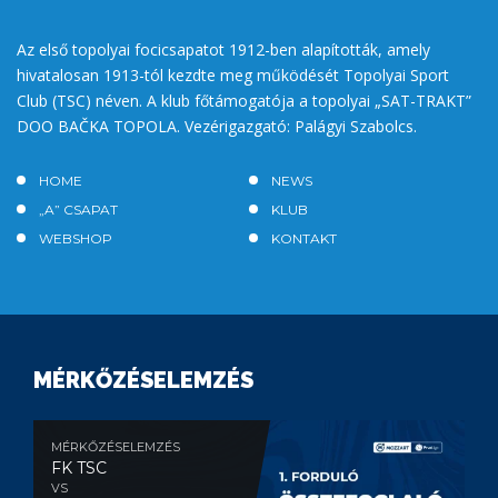
Az első topolyai focicsapatot 1912-ben alapították, amely
hivatalosan 1913-tól kezdte meg működését Topolyai Sport
Club (TSC) néven. A klub főtámogatója a topolyai „SAT-TRAKT”
DOO BAČKA TOPOLA. Vezérigazgató: Palágyi Szabolcs.
HOME
NEWS
„A” CSAPAT
KLUB
WEBSHOP
KONTAKT
MÉRKŐZÉSELEMZÉS
MÉRKŐZÉSELEMZÉS
FK TSC
VS