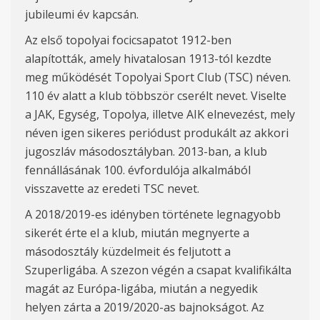
jubileumi év kapcsán.
Az első topolyai focicsapatot 1912-ben
alapították, amely hivatalosan 1913-tól kezdte
meg működését Topolyai Sport Club (TSC) néven.
110 év alatt a klub többször cserélt nevet. Viselte
a JAK, Egység, Topolya, illetve AIK elnevezést, mely
néven igen sikeres periódust produkált az akkori
jugoszláv másodosztályban. 2013-ban, a klub
fennállásának 100. évfordulója alkalmából
visszavette az eredeti TSC nevet.
A 2018/2019-es idényben története legnagyobb
sikerét érte el a klub, miután megnyerte a
másodosztály küzdelmeit és feljutott a
Szuperligába. A szezon végén a csapat kvalifikálta
magát az Európa-ligába, miután a negyedik
helyen zárta a 2019/2020-as bajnokságot. Az