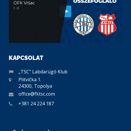
OFK Vršac
1 : 0
KAPCSOLAT
„TSC” Labdarúgó Klub
Plitvička 1.
24300, Topolya
office@fktsc.com
+381 24 224 187