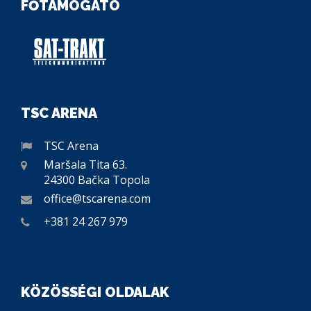
FŐTÁMOGATÓ
TSC ARENA
TSC Arena
Maršala Tita 63.
24300 Bačka Topola
office@tscarena.com
+381 24 267 979
KÖZÖSSÉGI OLDALAK