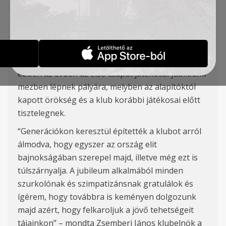
Club (TSC) néven, az utóbbi tíz évben pedig
ugrásszerű fejlődésen ment keresztül, hiszen a
negyedik vonalból jutott fel a szerbiai első
osztályba, vagyis a Szuperligába.
A klub alapításának 110. évfordulója alkalmából
ebben az évben az első csapat játékosai jubileumi
mezben lépnek pályára, melyben az alapítóktól
kapott örökség és a klub korábbi játékosai előtt
tisztelegnek.
“
Generációkon keresztül építették a klubot arról
álmodva, hogy egyszer az ország elit
bajnokságában szerepel majd, illetve még ezt is
túlszárnyalja. A jubileum alkalmából minden
szurkolónak és szimpatizánsnak gratulálok és
ígérem, hogy továbbra is keményen dolgozunk
majd azért, hogy felkaroljuk a jövő tehetségeit
tájainkon” – mondta Zsemberi János klubelnök a