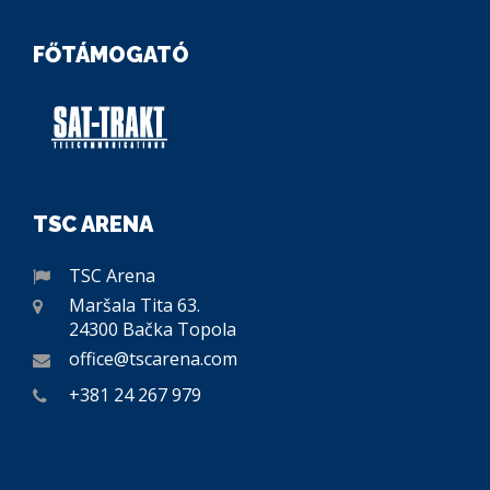
FŐTÁMOGATÓ
TSC ARENA
TSC Arena
Maršala Tita 63.
24300 Bačka Topola
office@tscarena.com
+381 24 267 979