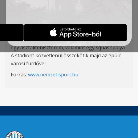
alkalmas és teljes mértékben megfelel majd az
Európai Labdarúgó-szövetség (UEFA) előírásainak
a Topolyai Sport Club hamarosan átadandó
stadionja, amely annak a sportközpontnak része
lesz, melyhez tartozik egy szálloda, egy erőnléti és
egy asztaliteniszterem, valamint egy squashpálya.
A stadiont közvetlenül összekötik majd az épülő
városi fürdővel.
Forrás:
www.nemzetisport.hu