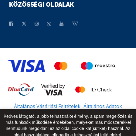
KÖZÖSSÉGI OLDALAK
Általános Vásárlási Feltételek
Általános Adatok
Kedves látogató, a jobb felhasználói élmény, a spam megelőzés és
más funkciók működése érdekében, melyeket más módszerekkel
nemtudunk megoldani ez az oldal cookie-kat(sütiket) használ. Az
© 2026 - All Rights Reserved
UP
oldal használatával elfogadja a felhasználási feltételeket.