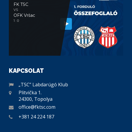
FK TSC
VS
OFK Vršac
1 : 0
KAPCSOLAT
„TSC” Labdarúgó Klub
Plitvička 1.
24300, Topolya
office@fktsc.com
+381 24 224 187