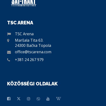
TSC ARENA
TSC Arena
Maršala Tita 63.
24300 Bačka Topola
office@tscarena.com
+381 24 267 979
KÖZÖSSÉGI OLDALAK