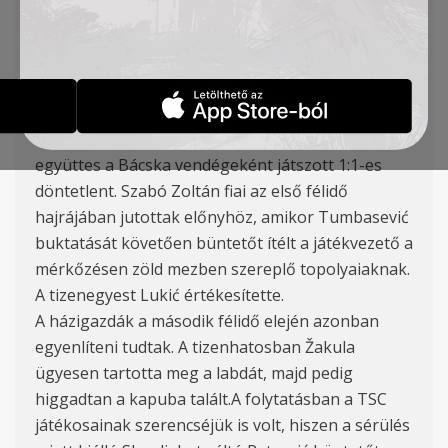
Petrović), Balázs (54′ Antonić), Tumbasević (90′
Banjac), Tomanović (K), Zec, Stanojev (54′
Duronjić), Lukić, Szilágyi
Nem sikerült begyűjtenie harmadik győzelmét a
TSC-nek a szerbiai Szuperligában. A topolyai
együttes a Bácska vendégeként játszott 1:1-es
döntetlent. Szabó Zoltán fiai az első félidő
hajrájában jutottak előnyhöz, amikor Tumbasević
buktatását követően büntetőt ítélt a játékvezető a
mérkőzésen zöld mezben szereplő topolyaiaknak.
A tizenegyest Lukić értékesítette.
A házigazdák a második félidő elején azonban
egyenlíteni tudtak. A tizenhatosban Žakula
ügyesen tartotta meg a labdát, majd pedig
higgadtan a kapuba talált.A folytatásban a TSC
játékosainak szerencséjük is volt, hiszen a sérülés