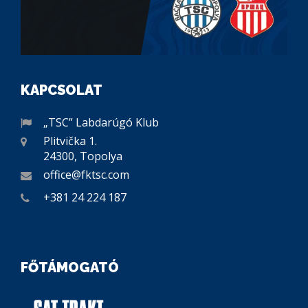
KAPCSOLAT
„TSC” Labdarúgó Klub
Plitvička 1.
24300, Topolya
office@fktsc.com
+381 24 224 187
FŐTÁMOGATÓ