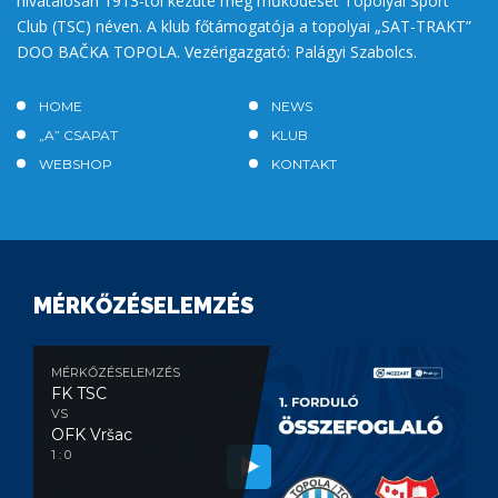
hivatalosan 1913-tól kezdte meg működését Topolyai Sport
Club (TSC) néven. A klub főtámogatója a topolyai „SAT-TRAKT”
DOO BAČKA TOPOLA. Vezérigazgató: Palágyi Szabolcs.
HOME
NEWS
„A” CSAPAT
KLUB
WEBSHOP
KONTAKT
MÉRKŐZÉSELEMZÉS
MÉRKŐZÉSELEMZÉS
FK TSC
VS
OFK Vršac
1 : 0