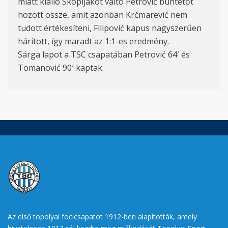
miatt kiálló Skopljakot váltó Petrović büntetőt
hozott össze, amit azonban Krčmarević nem
tudott értékesíteni, Filipović kapus nagyszerűen
hárított, így maradt az 1:1-es eredmény.
Sárga lapot a TSC csapatában Petrović 64′ és
Tomanović 90′ kaptak.
Az első topolyai focicsapatot 1912-ben alapították, amely