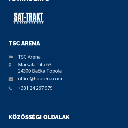
TSC ARENA
TSC Arena
Maršala Tita 63.
24300 Bačka Topola
office@tscarena.com
+381 24 267 979
KÖZÖSSÉGI OLDALAK