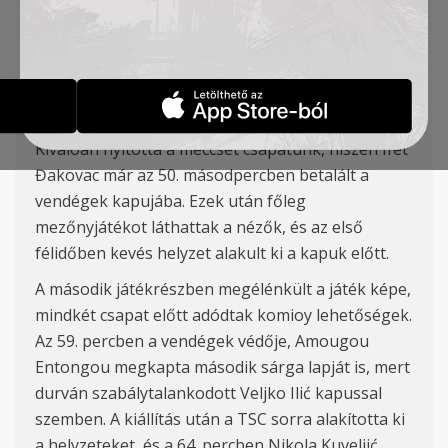
Đakovac, Kuveljić, Cvetković – L. Ilić – Ratkov,
Vukić (Milosavljević 78′)
A TSC a Szuperliga 19. fordulójában hazai pályán
2:0 arányban legyőzte a niši Radničkit.
Kiválóan nyitotta a meccset csapatunk, hiszen Ifet
Đakovac már az 50. másodpercben betalált a
vendégek kapujába. Ezek után főleg
mezőnyjátékot láthattak a nézők, és az első
félidőben kevés helyzet alakult ki a kapuk előtt.
A második játékrészben megélénkült a játék képe,
mindkét csapat előtt adódtak komioy lehetőségek.
Az 59. percben a vendégek védője,
Amougou
Entongou megkapta második sárga lapját is, mert
durván szabálytalankodott Veljko Ilić kapussal
szemben. A kiállítás után a TSC sorra alakította ki
a helyzeteket, és a 64. percben Nikola Kuveljić