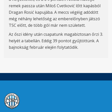
remek passza után Miloš Cvetković lőtt kapásból
Dragan Rosić kapujába. A meccs végéig adódótt
még néhány lehetőség az emberelőnyben játszó
TSC előtt, de több gól már nem született.
Az őszi idény után csapatunk magabiztosan őrzi 3.
helyét a tabellán. Eddig 39 pontot gyűjtöttünk. A
bajnokság február elején folytatódik.