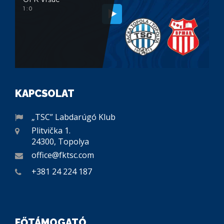
1 : 0
KAPCSOLAT
„TSC” Labdarúgó Klub
Plitvička 1.
24300, Topolya
office@fktsc.com
+381 24 224 187
FŐTÁMOGATÓ