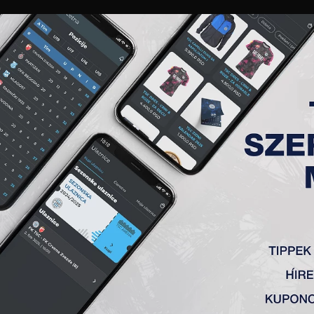
GALÉRIA
„A” CSAPAT
TAGSÁG
JEGYEK
AKKREDITÁCIÓ
KLUB
AKADÉMIA
NŐI
AJNOKI MÉRKŐZÉSE – 6. FOR
vić, Tomanović (Milićević 77′), Sinkovits (Milisavljević 56′), Čo
k kezdetétől egyértelműen uralta a pályát. Ügyes kezdeménye