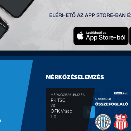
tak és megszerezték első góljukat. Az első félidő hosszabbí
Inđija a TSC két egymást követő hibája után, az 56. és a 64
MÉRKŐZÉSELEMZÉS
MÉRKŐZÉSELEMZÉS
FK TSC
VS
OFK Vršac
1 : 0
a