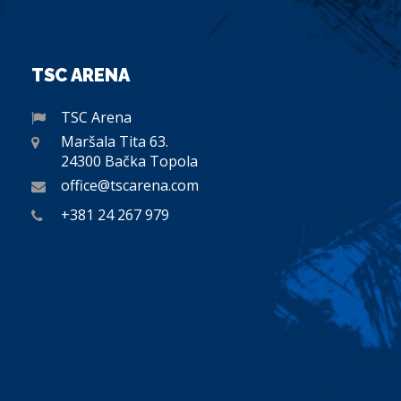
TSC ARENA
TSC Arena
Maršala Tita 63.
24300 Bačka Topola
office@tscarena.com
+381 24 267 979