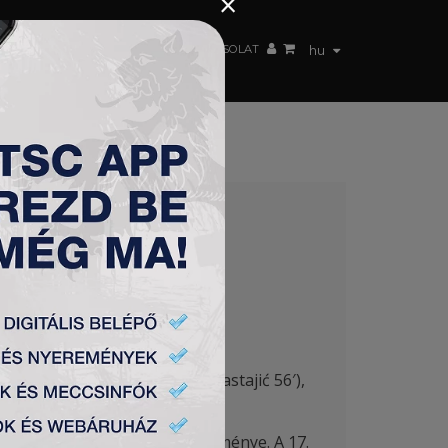
×
 CSAPAT
WEBSHOP
TSC ARENA
KAPCSOLAT
hu
DULÓ
rdašić, Szilágyi, Arsenijević (Bastajić 56′),
zéseiknek meg is lett az eredménye. A 17.