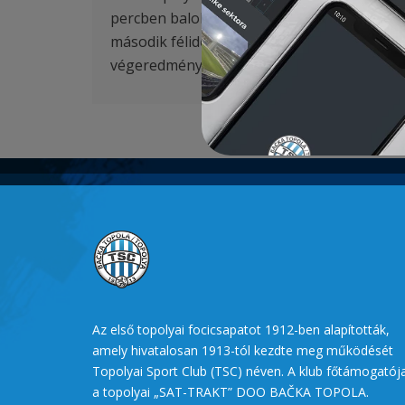
percben baloldali áttöréssel labdához jutot
második félidőben is kiváló játékot mutató 
végeredményét. Ez a meccs 4:0-lal zárult.
Az első topolyai focicsapatot 1912-ben alapították,
amely hivatalosan 1913-tól kezdte meg működését
Topolyai Sport Club (TSC) néven. A klub főtámogatój
a topolyai „SAT-TRAKT” DOO BAČKA TOPOLA.