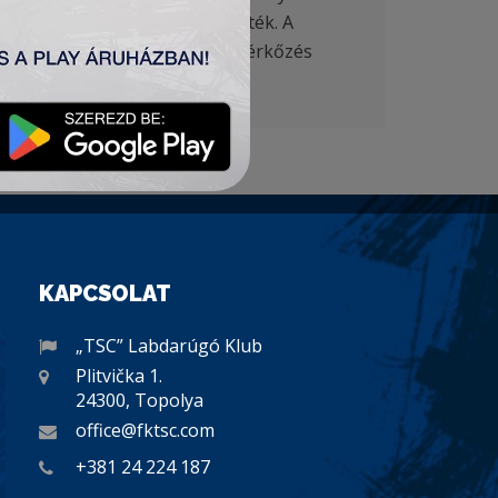
tásában előnyüket 2:0-ra növelték. A
. percben végleg eldöntötte a mérkőzés
KAPCSOLAT
„TSC” Labdarúgó Klub
Plitvička 1.
24300, Topolya
office@fktsc.com
+381 24 224 187