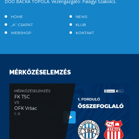
DOO BAČKA TOPOLA. Vezérigazgató: Palágyi Szabolcs.
HOME
NEWS
„A” CSAPAT
KLUB
WEBSHOP
KONTAKT
MÉRKŐZÉSELEMZÉS
MÉRKŐZÉSELEMZÉS
FK TSC
VS
OFK Vršac
1 : 0