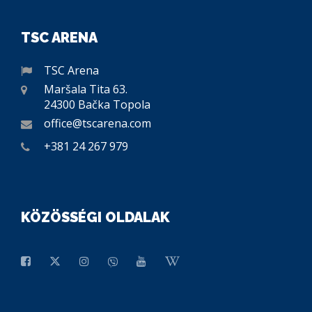
TSC ARENA
TSC Arena
Maršala Tita 63.
24300 Bačka Topola
office@tscarena.com
+381 24 267 979
KÖZÖSSÉGI OLDALAK