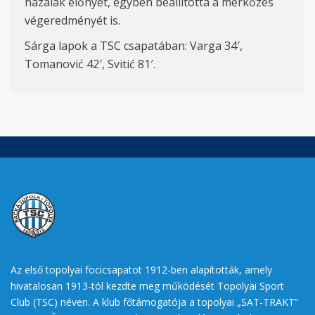
hazaiak előnyét, egyben beállította a mérkőzés
végeredményét is.
Sárga lapok a TSC csapatában: Varga 34′,
Tomanović 42′, Svitić 81′.
Az első topolyai focicsapatot 1912-ben alapították, amely
hivatalosan 1913-tól kezdte meg működését Topolyai Sport
Club (TSC) néven. A klub főtámogatója a topolyai „SAT-TRAKT”