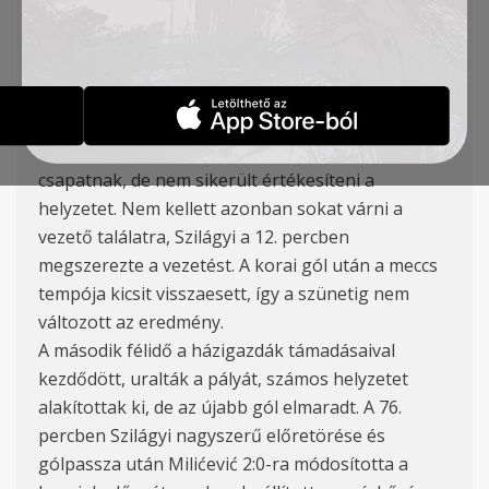
Tomanović, Milićević (85′ Galić), Rovčanin (72′
Plavšić), Arsenijević, Szilágyi, Lukić (65′ Sinkovits)
A TSC csapata nagyszerűen kezdte a tavaszi idény
első mérkőzését, Szilágyi már a 7. percben
megszerezhette volna a vezetést a hazai
csapatnak, de nem sikerült értékesíteni a
helyzetet. Nem kellett azonban sokat várni a
vezető találatra, Szilágyi a 12. percben
megszerezte a vezetést. A korai gól után a meccs
tempója kicsit visszaesett, így a szünetig nem
változott az eredmény.
A második félidő a házigazdák támadásaival
kezdődött, uralták a pályát, számos helyzetet
alakítottak ki, de az újabb gól elmaradt. A 76.
percben Szilágyi nagyszerű előretörése és
gólpassza után Milićević 2:0-ra módosította a