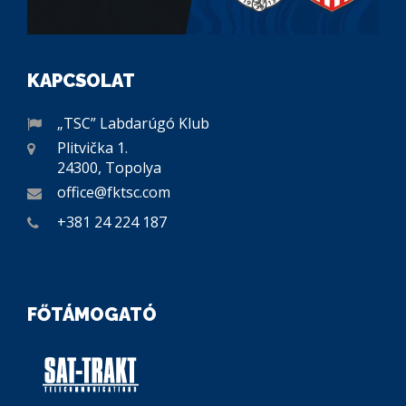
KAPCSOLAT
„TSC” Labdarúgó Klub
Plitvička 1.
24300, Topolya
office@fktsc.com
+381 24 224 187
FŐTÁMOGATÓ