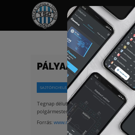
HOME
TÁMOGATÓK
NEWS
PÁLYAAVATÁS A NÉP
SAJTÓFIGYELÉS
2019-11-14
Tegnap délután Zentán Takács Mihály magya
polgármester jelenlétében ünnepélyesen át
Forrás:
www.magyarszo.rs