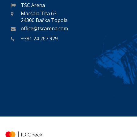
TSC Arena
Maršala Tita 63.
24300 Bačka Topola
office@tscarena.com
+381 24 267 979