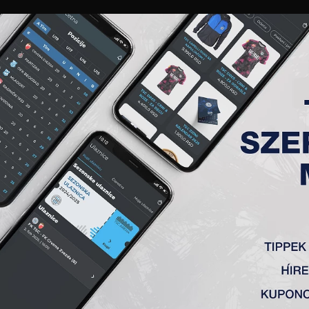
GALÉRIA
„A” CSAPAT
TAGSÁG
JEGYEK
AKKREDITÁCIÓ
KLUB
AKADÉMIA
NŐI
KERTBEN
r miniszerelnöki sporttanácsadó, Zsemberi János, a TSC el
adták a népkerti stadion műfüves pályáját.