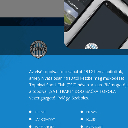
Az első topolyai focicsapatot 1912-ben alapították,
amely hivatalosan 1913-tól kezdte meg működését
Topolyai Sport Club (TSC) néven. A klub főtámogatój
a topolyai „SAT-TRAKT” DOO BAČKA TOPOLA.
Vezérigazgató: Palágyi Szabolcs.
HOME
NEWS
„A” CSAPAT
KLUB
WEBSHOP
KONTAKT