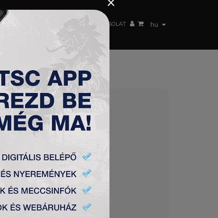
×
 CSAPAT
WEBSHOP
TSC ARENA
KAPCSOLAT
hu
nöke és Czegledi Rudolf helyi