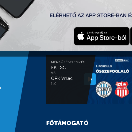
MÉRKŐZÉSELEMZÉS
MÉRKŐZÉSELEMZÉS
FK TSC
VS
OFK Vršac
1 : 0
a
FŐTÁMOGATÓ