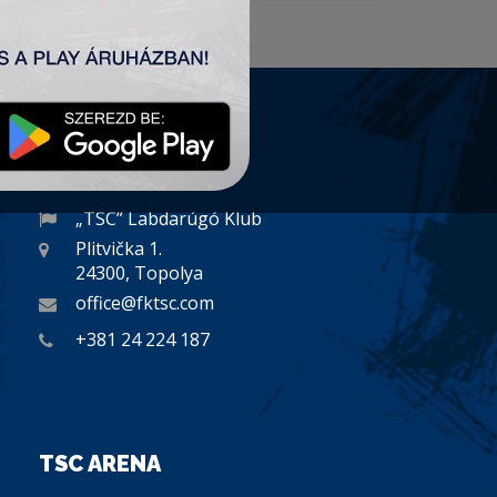
KAPCSOLAT
„TSC” Labdarúgó Klub
Plitvička 1.
24300, Topolya
office@fktsc.com
+381 24 224 187
TSC ARENA