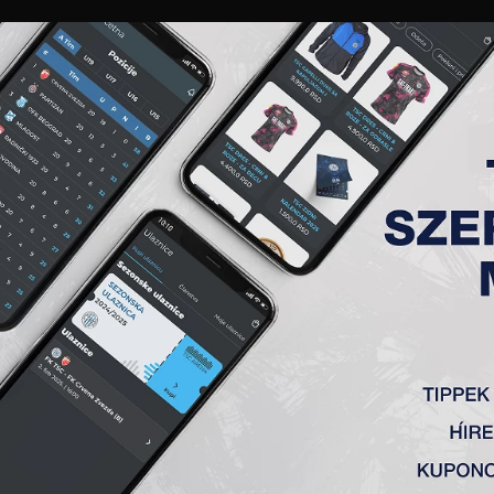
GALÉRIA
„A” CSAPAT
TAGSÁG
JEGYEK
AKKREDITÁCIÓ
KLUB
AKADÉMIA
NŐI
PÁT-MEDENCÉBEN
ultúrák egymásra hatása: ez lehet a Kárpát-medencei Akadém
démiai Program keretében akadémiánkon tartózkodó topolya
olódó ifjú délvidéki labdarúgók képzése mellett edzői tap
i vezetője tartott előadást.