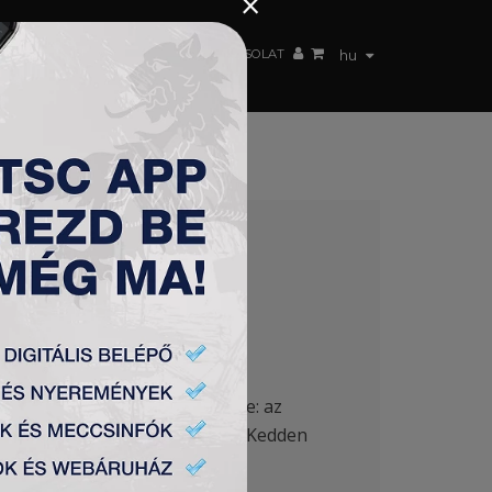
×
 CSAPAT
WEBSHOP
TSC ARENA
KAPCSOLAT
hu
iai Program sikerreceptje.
i futballakadémia küldöttsége: az
asztalatcserére is sor került. Kedden