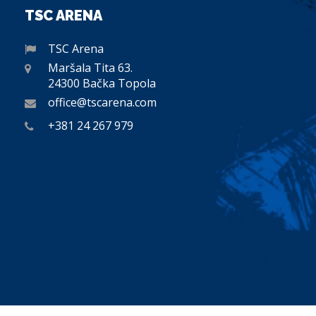
TSC ARENA
TSC Arena
Maršala Tita 63.
24300 Bačka Topola
office@tscarena.com
+381 24 267 979