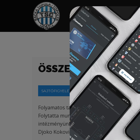
HOME
TÁMOGATÓK
NEWS
ÖSSZEFOGÁS A KÁR
SAJTÓFIGYELÉS
2018-10-10
Folyamatos tapasztalatcsere és a térségi k
Folytatta munkáját a Kárpát-medencei Aka
intézményünkben folyó napi munkába bekapcs
Djoko Kokovics, a TSC akadémiájának szakma