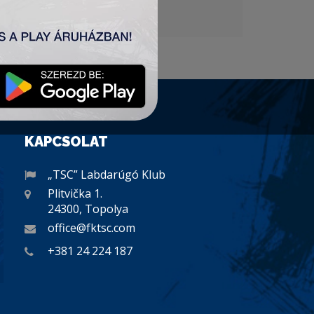
KAPCSOLAT
„TSC” Labdarúgó Klub
Plitvička 1.
24300, Topolya
office@fktsc.com
+381 24 224 187