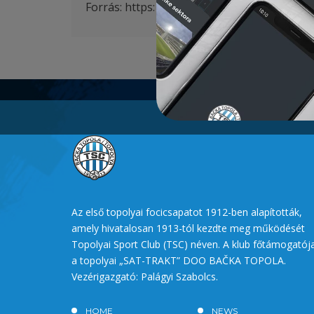
Forrás: https:
https://www.pfla.hu
Az első topolyai focicsapatot 1912-ben alapították,
amely hivatalosan 1913-tól kezdte meg működését
Topolyai Sport Club (TSC) néven. A klub főtámogatój
a topolyai „SAT-TRAKT” DOO BAČKA TOPOLA.
Vezérigazgató: Palágyi Szabolcs.
HOME
NEWS