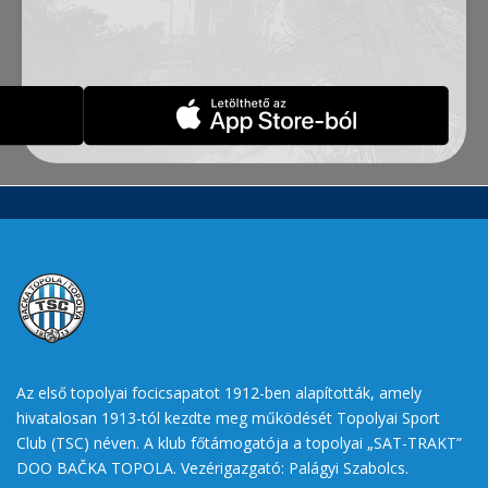
Voždovac vendégeként aratott 2:1-es győzelmet
Belgrádban.
Forrás:
pannonrtv.com
Az első topolyai focicsapatot 1912-ben alapították, amely
hivatalosan 1913-tól kezdte meg működését Topolyai Sport
Club (TSC) néven. A klub főtámogatója a topolyai „SAT-TRAKT”
DOO BAČKA TOPOLA. Vezérigazgató: Palágyi Szabolcs.