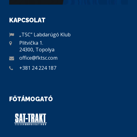
KAPCSOLAT
„TSC” Labdarúgó Klub
Plitvička 1.
24300, Topolya
office@fktsc.com
+381 24 224 187
FŐTÁMOGATÓ