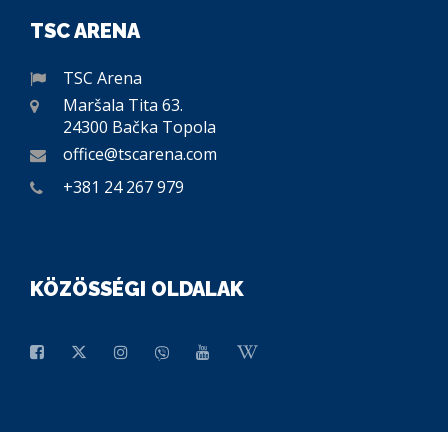
TSC ARENA
TSC Arena
Maršala Tita 63.
24300 Bačka Topola
office@tscarena.com
+381 24 267 979
KÖZÖSSÉGI OLDALAK