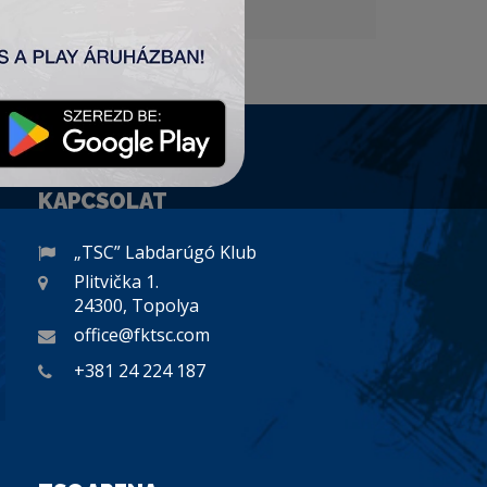
KAPCSOLAT
„TSC” Labdarúgó Klub
Plitvička 1.
24300, Topolya
office@fktsc.com
+381 24 224 187