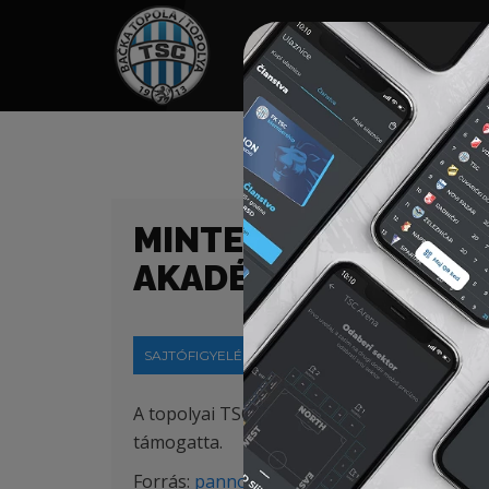
HOME
TÁMOGATÓK
NEWS
MINTEGY KÉTSZÁZ G
AKADÉMIA TORNÁN
SAJTÓFIGYELÉS
2019-03-16
A topolyai TSC, valamint alközpontjainak 
támogatta.
Forrás:
pannonrtv.com