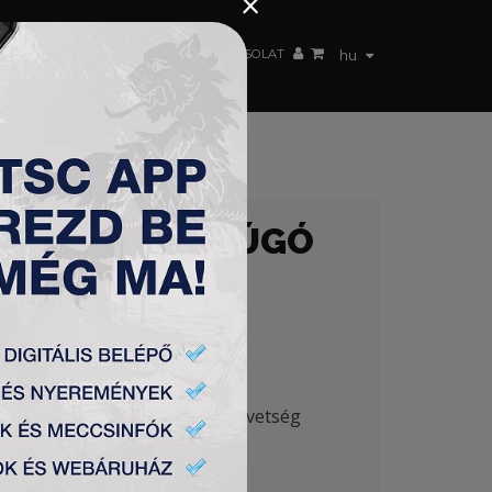
×
 CSAPAT
WEBSHOP
TSC ARENA
KAPCSOLAT
hu
SŐ TSC LABDARÚGÓ
rnát a belgrádi magyar nagykövetség