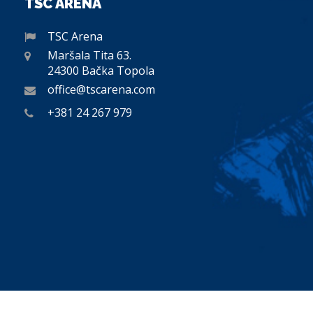
TSC ARENA
TSC Arena
Maršala Tita 63.
24300 Bačka Topola
office@tscarena.com
+381 24 267 979