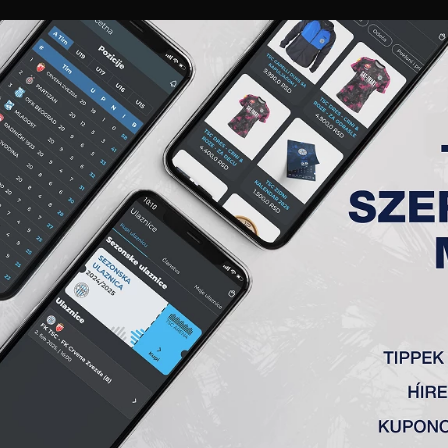
GALÉRIA
„A” CSAPAT
TAGSÁG
JEGYEK
AKKREDITÁCIÓ
KLUB
AKADÉMIA
NŐI
YERMEK VETT RÉSZT AZ EL
2008-as korosztálya mérkőzött meg egymással. Az U11-es to