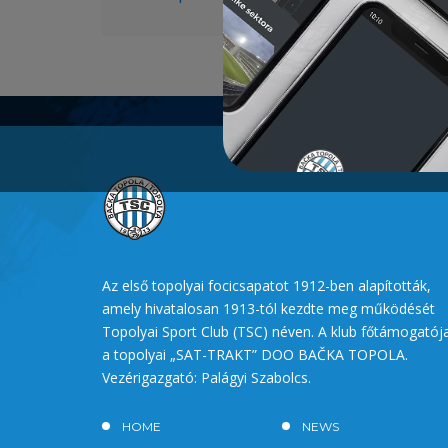
Az első topolyai focicsapatot 1912-ben alapították,
amely hivatalosan 1913-tól kezdte meg működését
Topolyai Sport Club (TSC) néven. A klub főtámogatój
a topolyai „SAT-TRAKT” DOO BAČKA TOPOLA.
Vezérigazgató: Palágyi Szabolcs.
HOME
NEWS