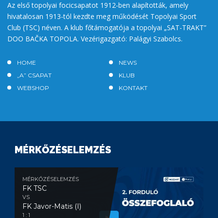
Az első topolyai focicsapatot 1912-ben alapították, amely
hivatalosan 1913-tól kezdte meg működését Topolyai Sport
Club (TSC) néven. A klub főtámogatója a topolyai „SAT-TRAKT”
DOO BAČKA TOPOLA. Vezérigazgató: Palágyi Szabolcs.
HOME
NEWS
„A” CSAPAT
KLUB
WEBSHOP
KONTAKT
MÉRKŐZÉSELEMZÉS
MÉRKŐZÉSELEMZÉS
FK TSC
VS
FK Javor-Matis (I)
1 : 1