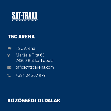
TSC ARENA
TSC Arena
Maršala Tita 63.
24300 Bačka Topola
office@tscarena.com
+381 24 267 979
KÖZÖSSÉGI OLDALAK