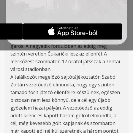
A TSC csapata remekelt az első három
fordulóban, azzal, hogy sikerült három győzelmet
jegyezni. A Szuperligában legutóbb idegenben a
szabadkai Spartacust sikerült legyőzni, úgy, hogy
egy félidőt emberhátrányban játszott a topolyai
gárda. A negyedik fordulóban az eddig még
szintén veretlen Čukarički lesz az ellenfél. A
mérkőzést szombaton 17 órától játsszák a zentai
városi stadionban.
A találkozót megelőző sajtótájékoztatón Szabó
Zoltán vezetőedző elmondta, hogy egy szintén
támadó focit játszó ellenfélre készülnek, egészen
biztosan nem lesz könnyű, de a cél egy újabb
győzelem hazai pályán. A vezetőedző az eddig
adott kilenc és kapott három gólról elmondta, a
cél, még kevesebb gólt kapjanak és szombaton
már kapott gól nélkül szeretnék a három pontot