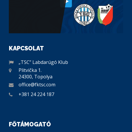
KAPCSOLAT
„TSC” Labdarúgó Klub
Plitvička 1.
24300, Topolya
office@fktsc.com
+381 24 224 187
FŐTÁMOGATÓ