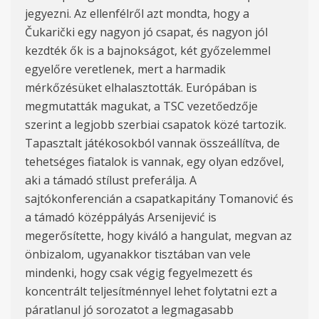
jegyezni. Az ellenfélről azt mondta, hogy a
Čukarički egy nagyon jó csapat, és nagyon jól
kezdték ők is a bajnokságot, két győzelemmel
egyelőre veretlenek, mert a harmadik
mérkőzésüket elhalasztották. Európában is
megmutatták magukat, a TSC vezetőedzője
szerint a legjobb szerbiai csapatok közé tartozik.
Tapasztalt játékosokból vannak összeállítva, de
tehetséges fiatalok is vannak, egy olyan edzővel,
aki a támadó stílust preferálja. A
sajtókonferencián a csapatkapitány Tomanović és
a támadó középpályás Arsenijević is
megerősítette, hogy kiváló a hangulat, megvan az
önbizalom, ugyanakkor tisztában van vele
mindenki, hogy csak végig fegyelmezett és
koncentrált teljesítménnyel lehet folytatni ezt a
páratlanul jó sorozatot a legmagasabb