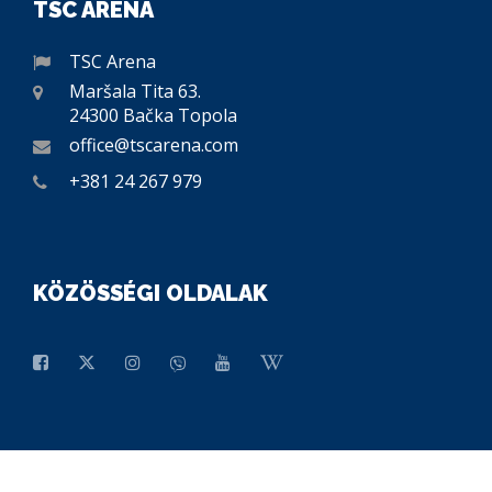
TSC ARENA
TSC Arena
Maršala Tita 63.
24300 Bačka Topola
office@tscarena.com
+381 24 267 979
KÖZÖSSÉGI OLDALAK