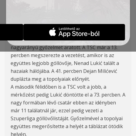
Arsenijević), Milićević, Szilágyi (88′ Galić), Lukić (75′
Rovčanin)
A TSC csapata idegenben nyert 3:0 arányban a
lučani Mladost ellen a Szuperliga 17. fordulójában.
A topolyai csapat magabiztosan játszott és
nagyarányú győzelmet aratott. A TSC már a 13.
percben megszerezte a vezetést, amikor is az
együttes legjobb góllövője, Nenad Lukić talált a
hazaiak hálójába. A 41. percben Dejan Milićević
duplázta meg a topolyaiak előnyét.
A második félidőben is a TSC volt a jobb, a
mérkőzést pedig Lukić döntötte el a 73. percben. A
nagy formában lévő csatár ebben az idényben
már 11 találatnál jár, ezzel pedig vezeti a
Szuperliga góllövőlistáját. Győzelmével a topolyai
együttes megerősítette a helyét a táblázat ötödik
helyén.