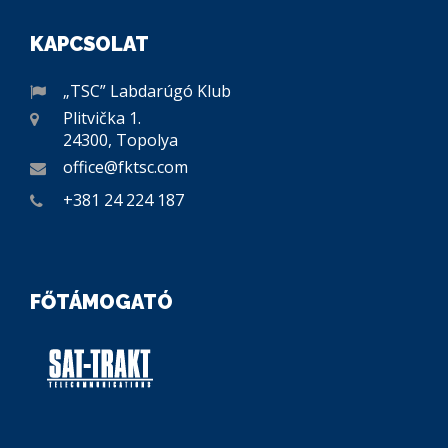
KAPCSOLAT
„TSC” Labdarúgó Klub
Plitvička 1.
24300, Topolya
office@fktsc.com
+381 24 224 187
FŐTÁMOGATÓ