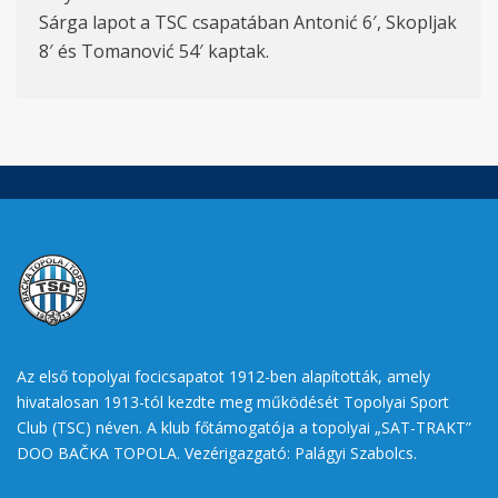
Sárga lapot a TSC csapatában Antonić 6′, Skopljak
8′ és Tomanović 54′ kaptak.
Az első topolyai focicsapatot 1912-ben alapították, amely
hivatalosan 1913-tól kezdte meg működését Topolyai Sport
Club (TSC) néven. A klub főtámogatója a topolyai „SAT-TRAKT”
DOO BAČKA TOPOLA. Vezérigazgató: Palágyi Szabolcs.