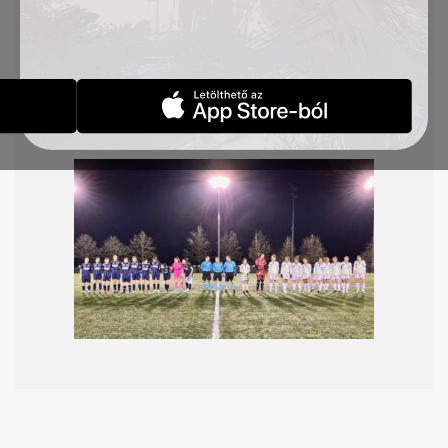
Stadion műfüves pályáján megrendezett
találkozón
Na
đ
a
Đ
ur
đ
evac
és Lena Marjanovi
ć
szerezte a TSC góljait. Tehetséges fiatal
kapusunk, Ivanics Réka ezen a mérkőzésen
debütált a felnőtt csapatban.
S
z
ombaton 16
órától
Budapesten az MTK ellen lépünk pályára.