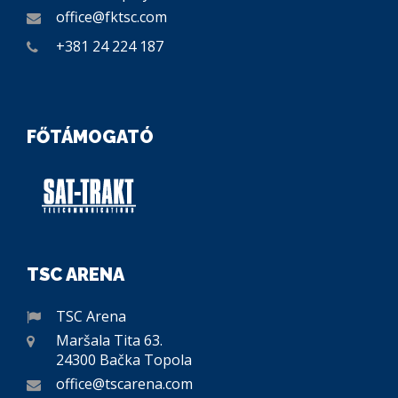
office@fktsc.com
+381 24 224 187
FŐTÁMOGATÓ
TSC ARENA
TSC Arena
Maršala Tita 63.
24300 Bačka Topola
office@tscarena.com