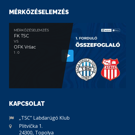
MÉRKŐZÉSELEMZÉS
MÉRKŐZÉSELEMZÉS
FK TSC
VS
OFK Vršac
1 : 0
KAPCSOLAT
„TSC” Labdarúgó Klub
Plitvička 1.
24300, Topolya