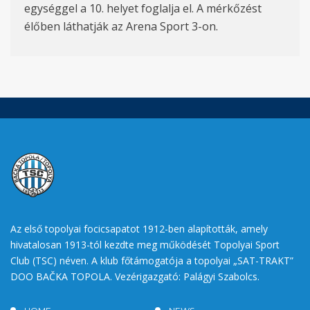
egységgel a 10. helyet foglalja el. A mérkőzést
élőben láthatják az Arena Sport 3-on.
Az első topolyai focicsapatot 1912-ben alapították, amely
hivatalosan 1913-tól kezdte meg működését Topolyai Sport
Club (TSC) néven. A klub főtámogatója a topolyai „SAT-TRAKT”
DOO BAČKA TOPOLA. Vezérigazgató: Palágyi Szabolcs.