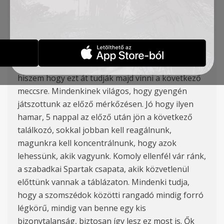
a TSC Arénában 18 órakor kezdődik.
Vezetőedzőnk Žarko Lazetić bizakodóan
nyilatkozott a mérkőzés előtt.
“Minden meccs egy lecke számunkra,
viszont
jó
reakciókat tapasztaltam a fiúknál az edzéseken,
hiszem hogy ez
t
át tudják majd
vinni
a következő
meccsre
.
Mindenkinek
világos, hogy gyengén
játszottunk az előző m
érkőzésen
. J
ó
hogy ilyen
hamar, 5 nappal az előző után jön a következő
találkozó, sokkal jobb
an kell reagálnunk
,
magunkra kell koncentrálnunk, hogy azok
lehessünk,
a
k
ik
vagyunk. Komoly ellenfél vár ránk,
a szabadkai Spartak csapata, akik
közvetlenül
előttünk vannak a táblázaton. M
indenki tudja,
hogy a szomszédok közötti
rangadó
mindig forró
légkörű
, mindig van benne egy kis
bizonytalanság, biztosan így lesz ez most is. Ők