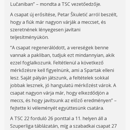
Lučani
ban” – mondta a TSC vezetőedzője.
A csapat új erősítése, Petar Škuletić arról beszélt,
hogy a fiúk már nagyon várják a meccset, és
szeretnének lényegesen javítani
teljesítményükön.
“A csapat regenerálódott,
a
vereségek
benne
vannak a pakliban, tudjuk ezt
mindannyi
an,
akik
ezzel foglalkozunk.
Feltétlenül
a következő
mérkőzésre kell figyelnünk, ami a Spartak elleni
lesz. Saját pályán játszunk, a feltételek sokkal
jobbak lesznek,
jó hangulatú mérkőzést várok
.
A
csapat nagyon v
árj
a már,
hogy elkezdődjön
a
meccs,
és hogy javítsunk az előző
eredményen” –
fejtette ki véleményét együttesünk csatára.
A TSC 22 forduló 26 ponttal a 11. helyen áll a
Szuperliga táblázatán, míg a szabadkai csapat 27