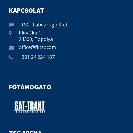
KAPCSOLAT
„TSC” Labdarúgó Klub
Plitvička 1.
24300, Topolya
office@fktsc.com
+381 24 224 187
FŐTÁMOGATÓ