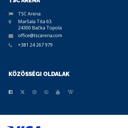
TSC ARENA
TSC Arena
Maršala Tita 63.
24300 Bačka Topola
office@tscarena.com
+381 24 267 979
KÖZÖSSÉGI OLDALAK