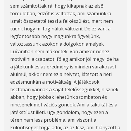
sem számítottak rá, hogy kikapnak az első
fordulóban, edzőt is váltottak, ami számunkra
ismét
összetetté teszi
a felkészülést, mert nem
tudni, hogy mi fog náluk változni. De ez van, a
legfontosabb hogy magunkra figyeljünk,
változtassunk azokon a
dolgokon
am
elyek
Lučani
ban
nem
működ
tek. Van amikor nehéz
motiválni a csapatot,
főleg
amikor jól megy, de ha
a játékunk és az eredmény is minden várakozást
alulmúl, akkor nem ez a helyzet, látszott a heti
edzésmunkán a motiváltság. A játékosok
tisztában vannak a saját felelősségükkel,
hisznek
abban, hogy
jobbak le
hetünk
szombaton és
nincsenek motivációs gondok
. Ami a taktikát és a
játékstílust illeti, úgy gondolom, hogy ezen a
téren nem lesz
probléma
, ami viszont a
különbséget fogja adni, az az lesz, ami hiányzott a