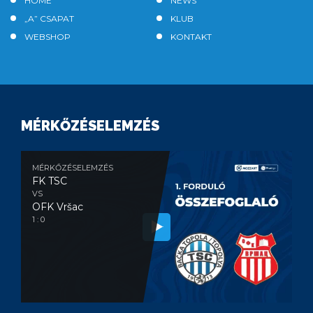
HOME
NEWS
„A” CSAPAT
KLUB
WEBSHOP
KONTAKT
MÉRKŐZÉSELEMZÉS
MÉRKŐZÉSELEMZÉS
FK TSC
VS
OFK Vršac
1 : 0