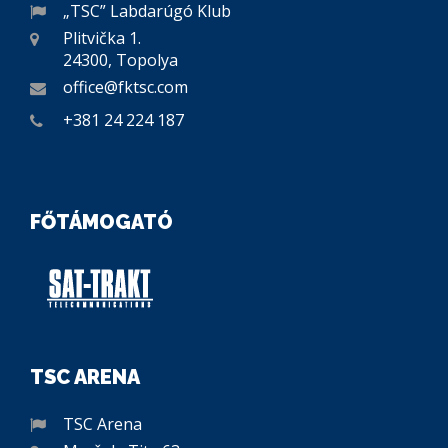
„TSC” Labdarúgó Klub
Plitvička 1.
24300, Topolya
office@fktsc.com
+381 24 224 187
FŐTÁMOGATÓ
TSC ARENA
TSC Arena