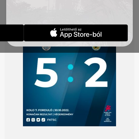
Mašinac csapatát, de a korosztályos csapataink is
győzni tudtak. Az U15-ös felállítás 7:0-ra verte a
szabadkai Spartacus B csapatát, az U13-as gárda
pedig 4:0-ra győzött a Kevi ellen.