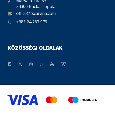
Maršala Tita 63.
24300 Bačka Topola
office@tscarena.com
+381 24 267 979
KÖZÖSSÉGI OLDALAK