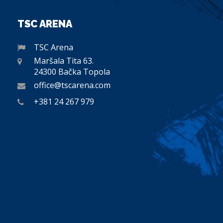
TSC ARENA
TSC Arena
Maršala Tita 63.
24300 Bačka Topola
office@tscarena.com
+381 24 267 979