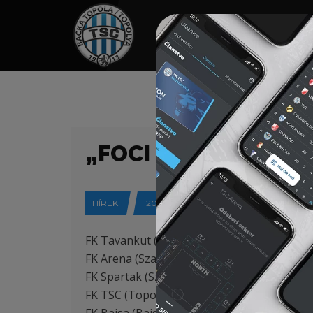
HOME
TÁMOGATÓK
NEWS
„FOCI 7” – BAJSAI 
HÍREK
2017-10-14
FK Tavankut (Tavankút) – FK TSC (Topolya)
FK Arena (Szabadka) 2007 – FK TSC (Topoly
FK Spartak (Szabadka) 2007 – FK TSC (Topo
FK TSC (Topolya) – FK Bácska (Pacsér) 1-1