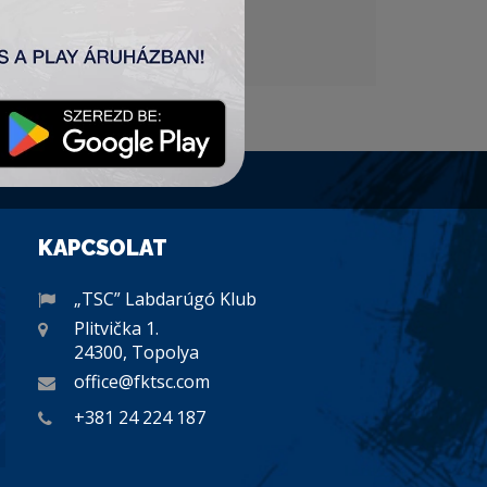
KAPCSOLAT
„TSC” Labdarúgó Klub
Plitvička 1.
24300, Topolya
office@fktsc.com
+381 24 224 187