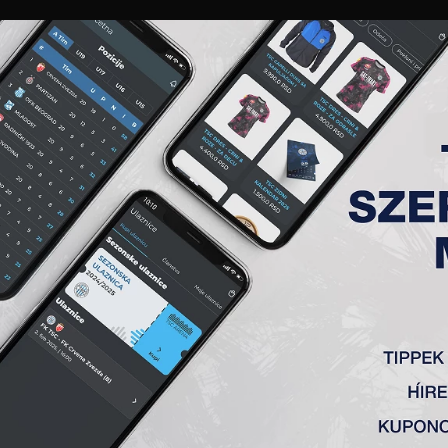
GALÉRIA
„A” CSAPAT
TAGSÁG
JEGYEK
AKKREDITÁCIÓ
KLUB
AKADÉMIA
NŐI
TORNA
 0-0
a) 2009 5-0
lya) 2009 6-0