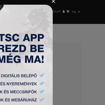
×
 CSAPAT
WEBSHOP
TSC ARENA
KAPCSOLAT
hu