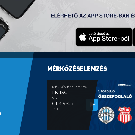
09 4-0
ajsa, FK Tavankut, FK TSC, FK Bačka.
MÉRKŐZÉSELEMZÉS
MÉRKŐZÉSELEMZÉS
FK TSC
VS
OFK Vršac
1 : 0
a