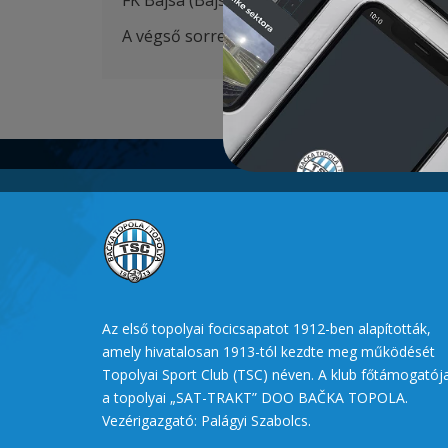
FK Bajsa (Bajsa) 2007 – FK TSC (Topolya) 20
A végső sorrend: FK Arena, FK Spartak, FK B
Az első topolyai focicsapatot 1912-ben alapították,
amely hivatalosan 1913-tól kezdte meg működését
Topolyai Sport Club (TSC) néven. A klub főtámogatój
a topolyai „SAT-TRAKT” DOO BAČKA TOPOLA.
Vezérigazgató: Palágyi Szabolcs.