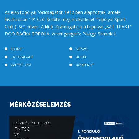
Az első topolyai focicsapatot 1912-ben alapították, amely
hivatalosan 1913-tól kezdte meg működését Topolyai Sport
Club (TSC) néven. A klub főtámogatója a topolyai „SAT-TRAKT”
DOO BAČKA TOPOLA. Vezérigazgató: Palágyi Szabolcs.
HOME
NEWS
„A” CSAPAT
KLUB
WEBSHOP
KONTAKT
MÉRKŐZÉSELEMZÉS
MÉRKŐZÉSELEMZÉS
FK TSC
VS