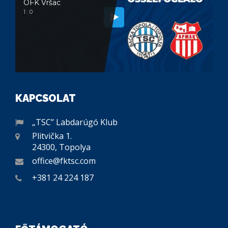
OFK Vršac
1 : 0
KAPCSOLAT
„TSC” Labdarúgó Klub
Plitvička 1.
24300, Topolya
office@fktsc.com
+381 24 224 187