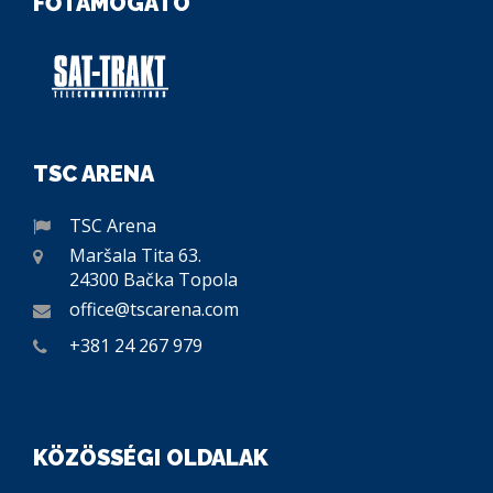
FŐTÁMOGATÓ
TSC ARENA
TSC Arena
Maršala Tita 63.
24300 Bačka Topola
office@tscarena.com
+381 24 267 979
KÖZÖSSÉGI OLDALAK