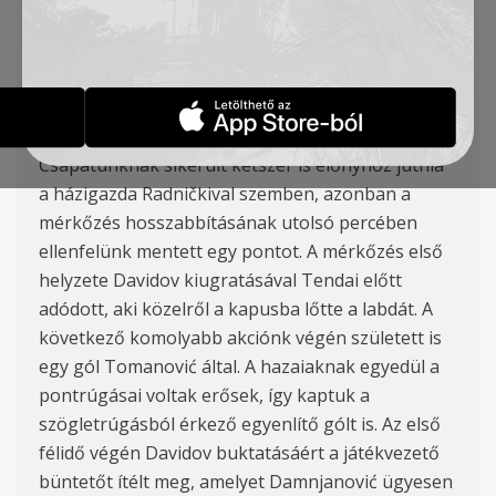
TSC: Jorgić, Svitić, Mezei, Skopljak, Branković,
Tomanović, Milićević, Davidov, Tendai (Szilágyi),
Sinkovits (Čordašić), Damnjanović (Mijić).
Góllövők: Tomanović és Damnjanović.
Csapatunknak sikerült kétszer is előnyhöz jutnia
a házigazda Radničkival szemben, azonban a
mérkőzés hosszabbításának utolsó percében
ellenfelünk mentett egy pontot. A mérkőzés első
helyzete Davidov kiugratásával Tendai előtt
adódott, aki közelről a kapusba lőtte a labdát. A
következő komolyabb akciónk végén született is
egy gól Tomanović által. A hazaiaknak egyedül a
pontrúgásai voltak erősek, így kaptuk a
szögletrúgásból érkező egyenlítő gólt is. Az első
félidő végén Davidov buktatásáért a játékvezető
büntetőt ítélt meg, amelyet Damnjanović ügyesen