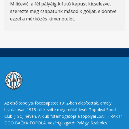
Milićević, a fél pályáig kifutó kapust kicselezve,
szerezte meg csapatunk második gólját, eldöntve
ezzel a mérkőzés kimenetelét.
Az első topolyai focicsapatot 1912-ben alapították, amely
hivatalosan 1913-tól kezdte meg működését Topolyai Sport
Club (TSC) néven. A klub főtámogatója a topolyai „SAT-TRAKT”
DOO BAČKA TOPOLA. Vezérigazgató: Palágyi Szabolcs.