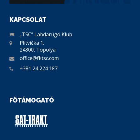
KAPCSOLAT
„TSC” Labdarúgó Klub
Plitvička 1.
24300, Topolya
office@fktsc.com
+381 24 224 187
FŐTÁMOGATÓ