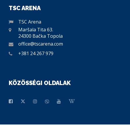
TSC ARENA
TSC Arena
Maršala Tita 63.
24300 Bačka Topola
office@tscarena.com
+381 24 267 979
KÖZÖSSÉGI OLDALAK