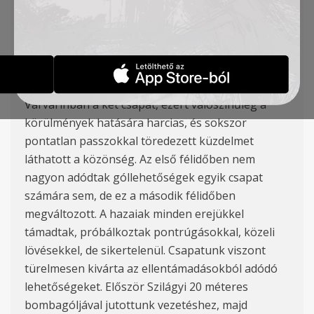
Tomanović, Milićević (Tendai), Sinkovits, Szilágyi
(Čordašić), Damnjanović, Erak (Mijić).
Góllövők: Szilágyi és Milićević.
Hideg, szeles időben küzdött meg egymással
Varvarinban a két csapat, ezért valószínűleg a
körülmények hatására harcias, és sokszor
pontatlan passzokkal töredezett küzdelmet
láthatott a közönség. Az első félidőben nem
nagyon adódtak góllehetőségek egyik csapat
számára sem, de ez a második félidőben
megváltozott. A hazaiak minden erejükkel
támadtak, próbálkoztak pontrúgásokkal, közeli
lövésekkel, de sikertelenül. Csapatunk viszont
türelmesen kivárta az ellentámadásokból adódó
lehetőségeket. Először Szilágyi 20 méteres
bombagóljával jutottunk vezetéshez, majd