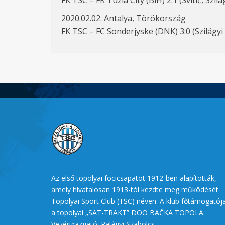
FK TSC – FK Tuzla City (BiH) 2:1 (Svitić, Szilá
2020.02.02. Antalya, Törökország
FK TSC – FC Sonderjyske (DNK) 3:0 (Szilágyi 
Az első topolyai focicsapatot 1912-ben alapították,
amely hivatalosan 1913-tól kezdte meg működését
Topolyai Sport Club (TSC) néven. A klub főtámogatój
a topolyai „SAT-TRAKT” DOO BAČKA TOPOLA.
Vezérigazgató: Palágyi Szabolcs.