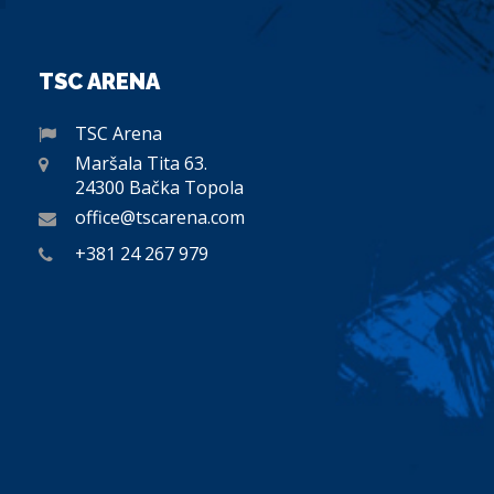
TSC ARENA
TSC Arena
Maršala Tita 63.
24300 Bačka Topola
office@tscarena.com
+381 24 267 979