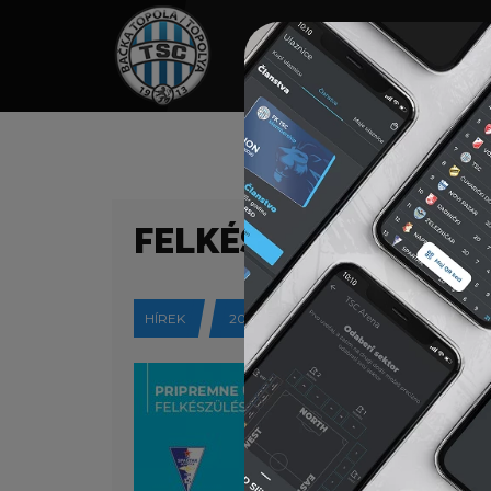
HOME
TÁMOGATÓK
NEWS
FELKÉSZÜLÉSI MÉR
HÍREK
2020-01-21