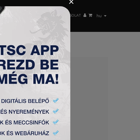
×
 CSAPAT
WEBSHOP
TSC ARENA
KAPCSOLAT
hu