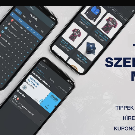
GALÉRIA
„A” CSAPAT
TAGSÁG
JEGYEK
AKKREDITÁCIÓ
KLUB
AKADÉMIA
NŐI
OPOLYAI PÁLYÁJÁT
zával kezdődött, majd a létesítményt ökumenikus ceremóni