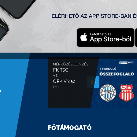
MÉRKŐZÉSELEMZÉS
MÉRKŐZÉSELEMZÉS
FK TSC
VS
OFK Vršac
1 : 0
a
FŐTÁMOGATÓ