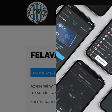
HOME
TÁMOGATÓK
NEWS
FELAVATTÁK A TSC T
SAJTÓFIGYELÉS
2021-09-03
Az esemény TSC akadémistáinak performans
felcsendült a szerb és a magyar himnusz is.
Forrás:
pannonrtv.com