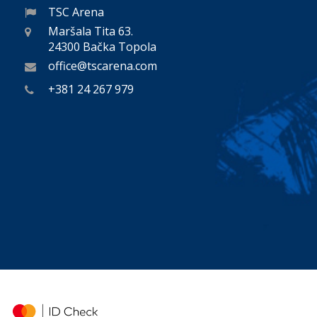
TSC Arena
Maršala Tita 63.
24300 Bačka Topola
office@tscarena.com
+381 24 267 979