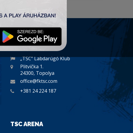
KAPCSOLAT
„TSC” Labdarúgó Klub
Plitvička 1.
24300, Topolya
office@fktsc.com
+381 24 224 187
TSC ARENA