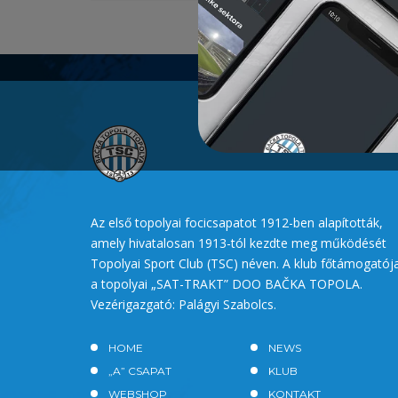
Az első topolyai focicsapatot 1912-ben alapították,
amely hivatalosan 1913-tól kezdte meg működését
Topolyai Sport Club (TSC) néven. A klub főtámogatój
a topolyai „SAT-TRAKT” DOO BAČKA TOPOLA.
Vezérigazgató: Palágyi Szabolcs.
HOME
NEWS
„A” CSAPAT
KLUB
WEBSHOP
KONTAKT