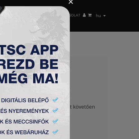
×
 CSAPAT
WEBSHOP
TSC ARENA
KAPCSOLAT
hu
a keretében felszentelték, ezt követően